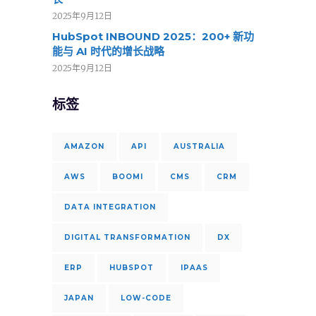
2025年9月12日
HubSpot INBOUND 2025：200+ 新功
能与 AI 时代的增长战略
2025年9月12日
标签
AMAZON
API
AUSTRALIA
AWS
BOOMI
CMS
CRM
DATA INTEGRATION
DIGITAL TRANSFORMATION
DX
ERP
HUBSPOT
IPAAS
JAPAN
LOW-CODE