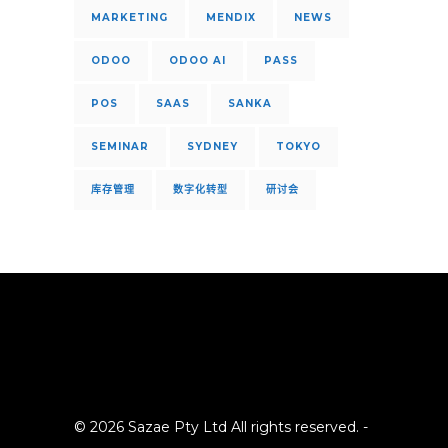
MARKETING
MENDIX
NEWS
ODOO
ODOO AI
PASS
POS
SAAS
SANKA
SEMINAR
SYDNEY
TOKYO
库存管理
数字化转型
研讨会
© 2026 Sazae Pty Ltd All rights reserved. -