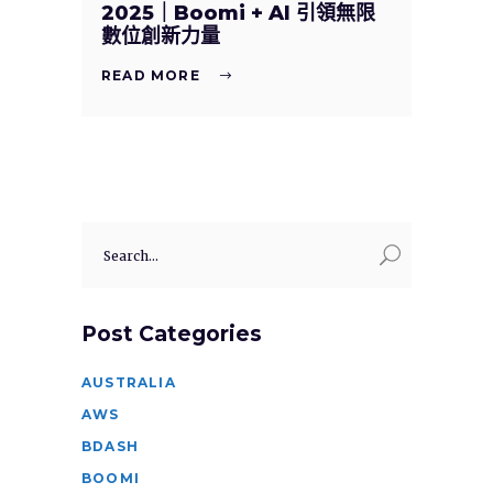
2025｜Boomi + AI 引領無限
數位創新力量
READ MORE
Search
for:
Post Categories
AUSTRALIA
AWS
BDASH
BOOMI