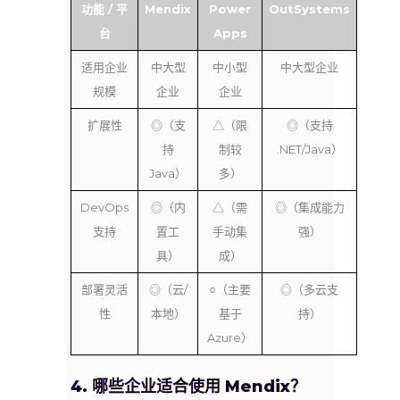
功能 / 平
Mendix
Power
OutSystems
台
Apps
适用企业
中大型
中小型
中大型企业
规模
企业
企业
扩展性
◎（支
△（限
◎（支持
持
制较
.NET/Java）
Java）
多）
DevOps
◎（内
△（需
◎（集成能力
支持
置工
手动集
强）
具）
成）
部署灵活
◎（云/
○（主要
◎（多云支
性
本地）
基于
持）
Azure）
4. 哪些企业适合使用 Mendix？