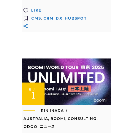
LIKE
CMS
,
CRM
,
DX
,
HUBSPOT
9 月
1
RIN INADA
AUSTRALIA
,
BOOMI
,
CONSULTING
,
ODOO
,
ニュース