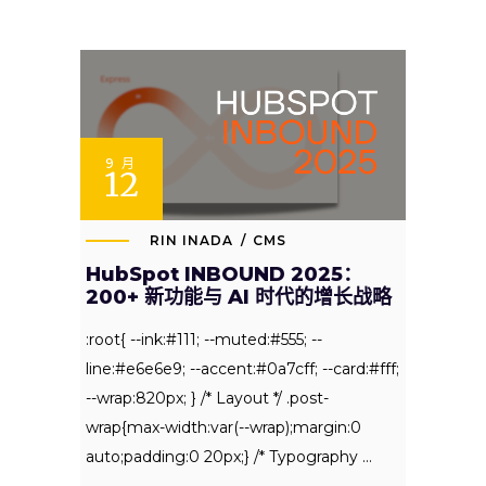
9 月
12
RIN INADA
CMS
HubSpot INBOUND 2025：
200+ 新功能与 AI 时代的增长战略
:root{ --ink:#111; --muted:#555; --
line:#e6e6e9; --accent:#0a7cff; --card:#fff;
--wrap:820px; } /* Layout */ .post-
wrap{max-width:var(--wrap);margin:0
auto;padding:0 20px;} /* Typography