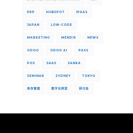
ERP
HUBSPOT
IPAAS
JAPAN
LOW-CODE
MARKETING
MENDIX
NEWS
ODOO
ODOO AI
PASS
POS
SAAS
SANKA
SEMINAR
SYDNEY
TOKYO
库存管理
数字化转型
研讨会