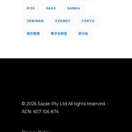
POS
SAAS
SANKA
SEMINAR
SYDNEY
TOKYO
库存管理
数字化转型
研讨会
© 2026 Sazae Pty Ltd All rights reserved. -
ACN: 607 106 874