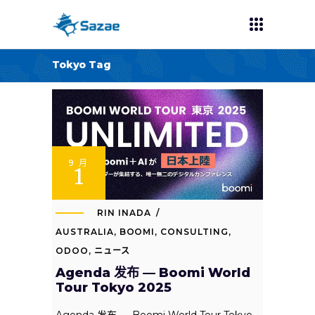
Tokyo Tag
9 月
1
RIN INADA
AUSTRALIA
,
BOOMI
,
CONSULTING
,
ODOO
,
ニュース
Agenda 发布 — Boomi World
Tour Tokyo 2025