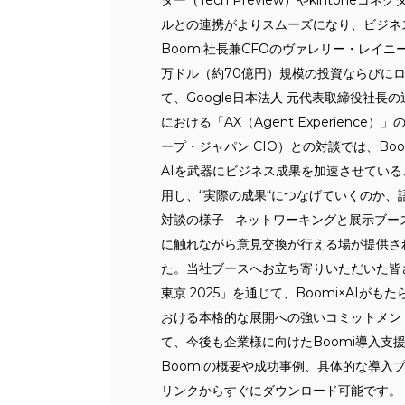
ター（Tech Preview）やkinto
ルとの連携がよりスムーズになり、ビジネ
Boomi社長兼CFOのヴァレリー・レイニー（
万ドル（約70億円）規模の投資ならびに
て、Google日本法人 元代表取締役社長
における「AX（Agent Experien
ープ・ジャパン CIO）との対談では、B
AIを武器にビジネス成果を加速させている
用し、“実際の成果“につなげていくのか、
対談の様子 ネットワーキングと展示ブー
に触れながら意見交換が行える場が提供され
た。当社ブースへお立ち寄りいただいた皆さま、
東京 2025」を通じて、Boomi×AI
おける本格的な展開への強いコミットメント
て、今後も企業様に向けたBoomi導入支
Boomiの概要や成功事例、具体的な導
リンクからすぐにダウンロード可能です。