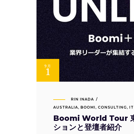
9月
1
RIN INADA
AUSTRALIA
,
BOOMI
,
CONSULTING
,
I
Boomi World To
ションと登壇者紹介