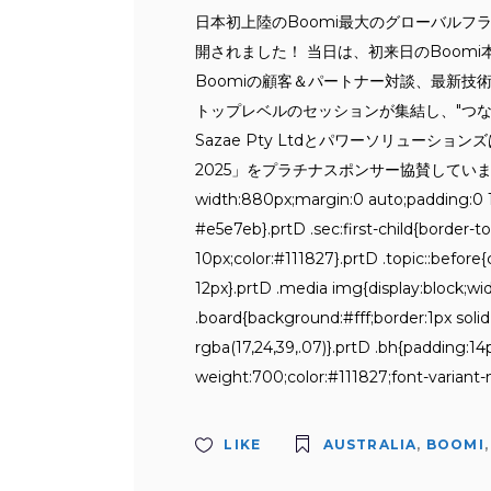
日本初上陸のBoomi最大のグローバルフラッ
開されました！ 当日は、初来日のBoom
Boomiの顧客＆パートナー対談、最新
トップレベルのセッションが集結し、"つ
Sazae Pty Ltdとパワーソリューションズ
2025」をプラチナスポンサー協賛しています。 .prtD,.
width:880px;margin:0 auto;padding:0 1
#e5e7eb}.prtD .sec:first-child{border-
10px;color:#111827}.prtD .topic::before
12px}.prtD .media img{display:block;wi
.board{background:#fff;border:1px soli
rgba(17,24,39,.07)}.prtD .bh{padding:14
weight:700;color:#111827;font-variant
LIKE
AUSTRALIA
,
BOOMI