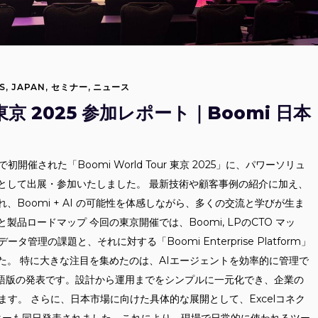
S
,
JAPAN
,
セミナー
,
ニュース
r 東京 2025 参加レポート｜Boomi 日本
初開催された「Boomi World Tour 東京 2025」に、パワーソリュ
として出展・参加いたしました。 最新技術や顧客事例の紹介に加え、
Boomi + AI の可能性を体感しながら、多くの交流と学びが生ま
製品ロードマップ 今回の東京開催では、Boomi, LPのCTO マッ
理の課題と、それに対する「Boomi Enterprise Platform」
た。 特に大きな注目を集めたのは、AIエージェントを効率的に管理で
o」日本語版の発表です。設計から運用までをシンプルに一元化でき、企業の
ます。 さらに、日本市場に向けた具体的な展開として、Excelコネク