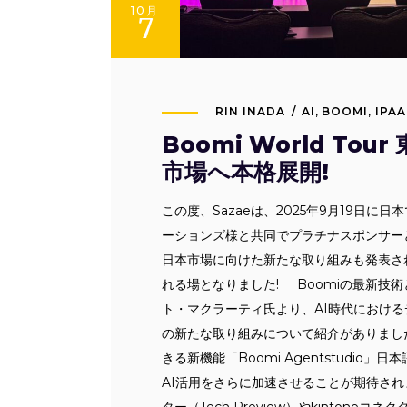
10月
7
RIN INADA
AI
,
BOOMI
,
IPAA
Boomi World Tou
市場へ本格展開!
この度、Sazaeは、2025年9月19日に日本で
ーションズ様と共同でプラチナスポンサー
日本市場に向けた新たな取り組みも発表され、
れる場となりました! Boomiの最新技術と
ト・マクラーティ氏より、AI時代におけるデータ管
の新たな取り組みについて紹介がありまし
きる新機能「Boomi Agentstudi
AI活用をさらに加速させることが期待され