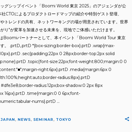
グシップイベント「Boomi World 東京 2025」のアジェンダが公
i本社CTOによるプロダクトロードマップの紹介や特別ゲスト登壇、
技術やトレンドの共有、ネットワーキングの場が用意されています。世界
ながり"が変革を加速させる未来を、現地でご体感いただけます。
はBoomiパートナーとして、本イベント「Boomi World Tour 東京
prtD *{box-sizing:border-box}.prtD .wrap{max-
0px}.prtD .sec{padding:22px 0 28px;border-top:2px solid
top:none}.prtD .topic{font-size:22px;font-weight:800;margin:0 0
{content:"■";margin-right:6px}.prtD .media{margin:6px 0
dth:100%;height:auto;border-radius:8px}.prtD
d #dfe3e8;border-radius:12px;box-shadow:0 2px 8px
px 16px}.prtD .time{margin:0 0 6px;font-
-numeric:tabular-nums}.prtD
,
JAPAN
,
NEWS
,
SEMINAR
,
TOKYO