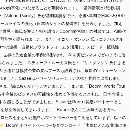
neコネクターも同日発表されました。これにより、現場で日常的に使われるツー
スの効率化につながることが期待されます。 基調講演と特別対談
Valerie Rainey）氏が基調講演を行い、今後3年間で日本へ5,000
ローカライズの強化（日本語サイトの整備等）を発表しました。加え
の辻野晃一郎氏を迎えた特別講演とBoomi経営陣との対談では、AI時代
ce）」の可能性が語られました。また、イゴリ・ダンシン 氏（コンパスグル
oomiの連携・自動化プラットフォームを活用し、スピード・拡張性・
、世界の先進企業の事例が紹介され、AIを実ビジネスでどのように活
語られました。 スティーブ・ルーカス氏とイゴリ・ダンシン 氏による
ス 会場には協賛企業の展示ブースも設置され、最新のソリューション
ました。Sazaeはパワーソリューションズ様と共同で出展しまし
誠にありがとうございました。 まとめ 「Boomi World Tour
がもたらす今後のビジネスの可能性を改めて体感するとともに、日本市場に
を感じることができました。SazaeはBoomi認定パートナーとし
援を順次展開してまいります。 Boomi導入にご興味のある方へ
入プロセスをまとめた無料ホワイトペーパーをご用意しています。以下の
Boomiホワイトペーパーをダウンロード 「実際にどんな業務に使