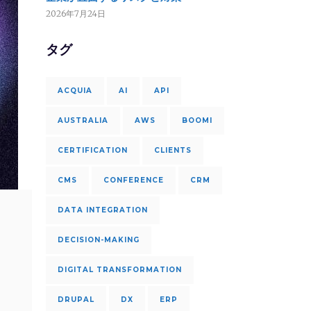
2026年7月24日
タグ
ACQUIA
AI
API
AUSTRALIA
AWS
BOOMI
CERTIFICATION
CLIENTS
CMS
CONFERENCE
CRM
DATA INTEGRATION
DECISION-MAKING
DIGITAL TRANSFORMATION
DRUPAL
DX
ERP