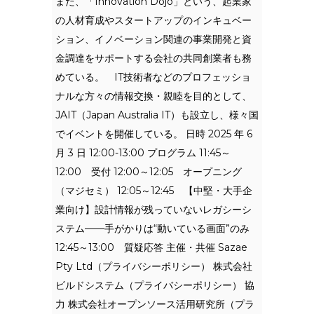
また、「Innovation Dojo」という、起業家
の人材育成やスタートアップのインキュベー
ション、イノベーション関連の事業開発と資
金調達をサポートする会社の共同創業者も務
めている。 IT技術者などのプロフェッショ
ナルな方々の情報交換・親睦を目的として、
JAIT（Japan Australia IT）も設立し、様々国
でイベントを開催している。 日時 2025 年 6
月 3 日 12:00-13:00 プログラム 11:45～
12:00 受付 12:00～12:05 オープニング
（マジセミ） 12:05～12:45 【中堅・大手企
業向け】設計情報が残っていないレガシーシ
ステム——手がかりは“動いている画面”のみ
12:45～13:00 質疑応答 主催・共催 Sazae
Pty Ltd（プライバシーポリシー） 株式会社
ビルドシステム（プライバシーポリシー） 協
力 株式会社オープンソース活用研究所（プラ