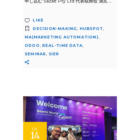
申し込む Sazae Pty Ltd 代表取締役 溝尻
LIKE
DECISION-MAKING
,
HUBSPOT
,
MA(MARKETING AUTOMATION)
,
ODOO
,
REAL-TIME DATA
,
SEMINAR
,
SIER
1月
14