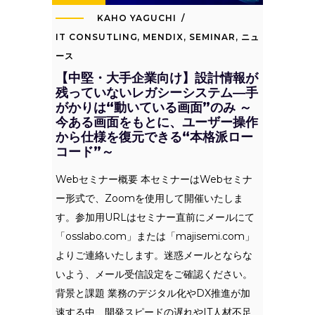
KAHO YAGUCHI
IT CONSUTLING
,
MENDIX
,
SEMINAR
,
ニュ
ース
【中堅・大手企業向け】設計情報が
残っていないレガシーシステム―手
がかりは“動いている画面”のみ ～
今ある画面をもとに、ユーザー操作
から仕様を復元できる“本格派ロー
コード”～
Webセミナー概要 本セミナーはWebセミナ
ー形式で、Zoomを使用して開催いたしま
す。参加用URLはセミナー直前にメールにて
「osslabo.com」または「majisemi.com」
よりご連絡いたします。迷惑メールとならな
いよう、メール受信設定をご確認ください。
背景と課題 業務のデジタル化やDX推進が加
速する中、開発スピードの遅れやIT人材不足