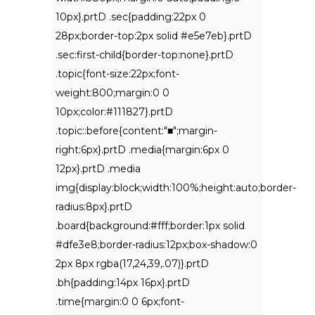
10px}.prtD .sec{padding:22px 0
28px;border-top:2px solid #e5e7eb}.prtD
.sec:first-child{border-top:none}.prtD
.topic{font-size:22px;font-
weight:800;margin:0 0
10px;color:#111827}.prtD
.topic::before{content:"■";margin-
right:6px}.prtD .media{margin:6px 0
12px}.prtD .media
img{display:block;width:100%;height:auto;border-
radius:8px}.prtD
.board{background:#fff;border:1px solid
#dfe3e8;border-radius:12px;box-shadow:0
2px 8px rgba(17,24,39,.07)}.prtD
.bh{padding:14px 16px}.prtD
.time{margin:0 0 6px;font-