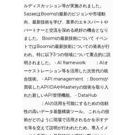
ルディスカッション等が実施されました。
SazaeはBoomiの最新のビジョンや市場動
向、最新技術を学び、業界のエキスパートや
パートナーと交流を深める絶好の機会となり
ました。 Boomiの最新技術について イベン
トではBoomiの最新技術についての発表が行
われ、特に以下3つの領域について重点的に説
明されました。 - AI framework ：AIオ
ーケストレーション等を活用した次世代の統
合技術。 - API management ：Boomiが
買収したAPIIDAやMasheryの技術を取り入
れた新しいAPI管理機能。 - DataHub
：AIの活用を可能にするための信頼
性の高いデータ基盤構築ツール。 これらの技
術がどのように現場で活用されるかを示すデ
モ等を交えて説明が行われたため、導入イメ