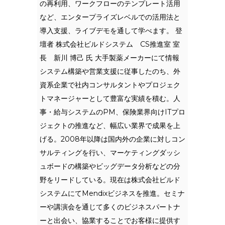
の再利用、ワークフローのテンプレート活用
など、エンタープライズレベルでの活用法と
導入支援、ライブデモを通して学べます。 登
壇者 株式会社ビルドシステム CS推進室 室
長 新川 博己 氏 大手製薬メーカーにて情報
システム構築や営業支援に従事したのち、外
資系企業で社内コンサルタントやプロジェク
トマネージャーとして豊富な実績を積む。人
事・給与システムのPM、保険業界向けITプロ
ジェクトの推進など、幅広い業界で成果を上
げる。2008年以降は国内外の企業に対しコン
サルティングを行い、マーケティングダッシ
ュボードの構築やビッグデータ分析などの分
野をリードしている。現在は株式会社ビルド
システムにてMendixビジネスを推進。セミナ
ーや講演会を通じて多くのビジネスパートナ
ーと出会い、協業することでお客様に提供す