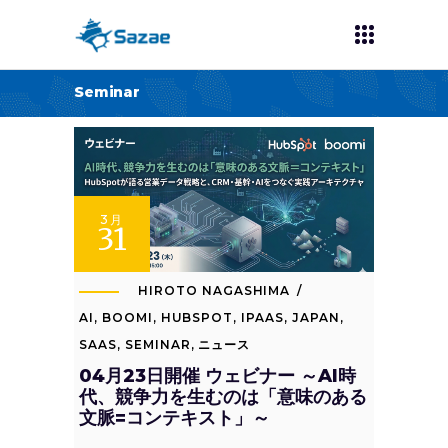
Seminar
3月
31
HIROTO NAGASHIMA
AI
,
BOOMI
,
HUBSPOT
,
IPAAS
,
JAPAN
,
SAAS
,
SEMINAR
,
ニュース
04月23日開催 ウェビナー ～AI時
代、競争力を生むのは「意味のある
文脈=コンテキスト」～