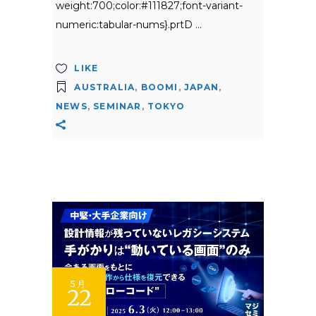
weight:700;color:#111827;font-variant-
numeric:tabular-nums}.prtD
LIKE
AUSTRALIA
,
BOOMI
,
JAPAN
,
NEWS
,
SEMINAR
,
TOKYO
5月
22