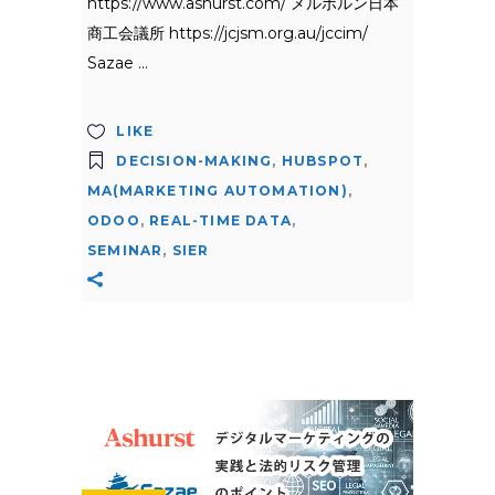
https://www.ashurst.com/ メルボルン日本
商工会議所 https://jcjsm.org.au/jccim/
Sazae
LIKE
DECISION-MAKING
,
HUBSPOT
,
MA(MARKETING AUTOMATION)
,
ODOO
,
REAL-TIME DATA
,
SEMINAR
,
SIER