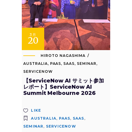
3月
20
HIROTO NAGASHIMA
AUSTRALIA
,
PAAS
,
SAAS
,
SEMINAR
,
SERVICENOW
【ServiceNow AI サミット参加
レポート】ServiceNow AI
Summit Melbourne 2026
LIKE
AUSTRALIA
,
PAAS
,
SAAS
,
SEMINAR
,
SERVICENOW