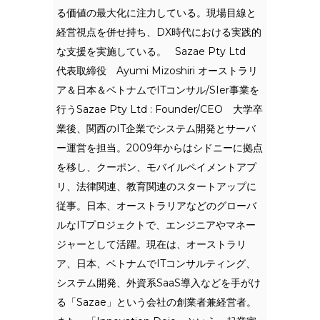
る価値の最大化に注力している。現場目線と
経営視点を併せ持ち、DX時代における実践的
な支援を実施している。 Sazae Pty Ltd
代表取締役 Ayumi Mizoshiri オーストラリ
ア＆日本＆ベトナムでITコンサル/SIer事業を
行うSazae Pty Ltd : Founder/CEO 大学卒
業後、関西のIT企業でシステム開発とサーバ
ー運営を担当。2009年からはシドニーに拠点
を移し、クーポン、モバイルペイメントアプ
リ、法律関連、教育関連のスタートアップに
従事。日本、オーストラリアなどのグローバ
ルなITプロジェクトで、エンジニアやマネー
ジャーとして活躍。現在は、オーストラリ
ア、日本、ベトナムでITコンサルティング、
システム開発、外資系SaaS導入などを手がけ
る「Sazae」という会社の創業者兼経営者。