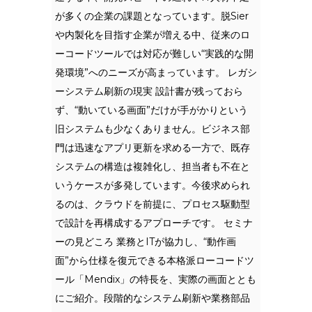
が多くの企業の課題となっています。脱Sier
や内製化を目指す企業が増える中、従来のロ
ーコードツールでは対応が難しい“実践的な開
発環境”へのニーズが高まっています。 レガシ
ーシステム刷新の現実 設計書が残っておら
ず、“動いている画面”だけが手がかりという
旧システムも少なくありません。ビジネス部
門は迅速なアプリ更新を求める一方で、既存
システムの構造は複雑化し、担当者も不在と
いうケースが多発しています。今後求められ
るのは、クラウドを前提に、プロセス駆動型
で設計を再構成するアプローチです。 セミナ
ーの見どころ 業務とITが協力し、“動作画
面”から仕様を復元できる本格派ローコードツ
ール「Mendix」の特長を、実際の画面ととも
にご紹介。段階的なシステム刷新や業務部品