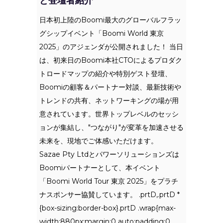
と登壇者紹介
日本初上陸のBoomi最大のグローバルフラッ
グシップイベント「Boomi World 東京
2025」のアジェンダが公開されました！ 当日
は、初来日のBoomi本社CTOによるプロダク
トロードマップの紹介や特別ゲスト登壇、
Boomiの顧客＆パートナー対談、最新技術や
トレンドの共有、ネットワーキングの場が用
意されています。世界トップレベルのセッシ
ョンが集結し、"つながり"が変革を加速させる
未来を、現地でご体感いただけます。
Sazae Pty Ltdとパワーソリューションズは
Boomiパートナーとして、本イベント
「Boomi World Tour 東京 2025」をプラチ
ナスポンサー協賛しています。 .prtD,.prtD *
{box-sizing:border-box}.prtD .wrap{max-
width:880px;margin:0 auto;padding:0