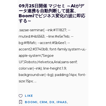
09月25日開催 マジセミ ～AIがデ
ータ連携を自動判断して提案、
Boomiでビジネス変化の波に即応
する～
.sazae-seminar{ --ink:#111827; --
muted:#4b5563; --line:#e5e7eb; --
bg:#f8fafc; --accent:#5b6ee1; --
accent2:#3740b8; font-family:system-ui,-
apple-system,"Segoe
UI",Roboto,Helvetica,Arial,sans-serif;
color:var(--ink); line-height:1.9;
background:var(--bg); padding:14px; font-
size:15px;
LIKE
BOOMI
,
CRM
,
DX
,
IPAAS
,