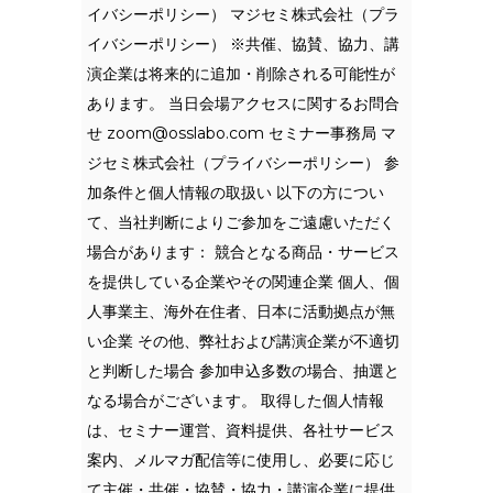
イバシーポリシー） マジセミ株式会社（プラ
イバシーポリシー） ※共催、協賛、協力、講
演企業は将来的に追加・削除される可能性が
あります。 当日会場アクセスに関するお問合
せ
zoom@osslabo.com
セミナー事務局 マ
ジセミ株式会社（プライバシーポリシー） 参
加条件と個人情報の取扱い 以下の方につい
て、当社判断によりご参加をご遠慮いただく
場合があります： 競合となる商品・サービス
を提供している企業やその関連企業 個人、個
人事業主、海外在住者、日本に活動拠点が無
い企業 その他、弊社および講演企業が不適切
と判断した場合 参加申込多数の場合、抽選と
なる場合がございます。 取得した個人情報
は、セミナー運営、資料提供、各社サービス
案内、メルマガ配信等に使用し、必要に応じ
て主催・共催・協賛・協力・講演企業に提供