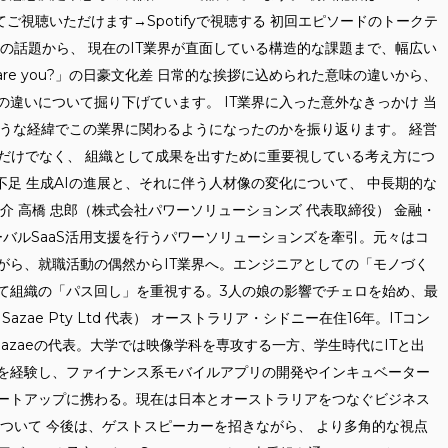
yにてご視聴いただけます→Spotifyで視聴する 初回エピソードのトークテ
の話題から、 現在のIT業界が直面している構造的な課題まで、幅広い
are you?」の日豪文化差 日常的な挨拶に込められた意味の違いから、
違いについて掘り下げています。 IT業界に入った意外なきっかけ 当
ような経緯でこの業界に関わるようになったのかを振り返ります。 経営
ルだけでなく、 組織として成果を出すために重要視している考え方につ
人材不足 生成AIの進展と、それに伴う人材像の変化について、 中長期的な
介 高橋 忠郎（株式会社パワーソリューションズ 代表取締役） 金融・
バルSaaS活用支援を行うパワーソリューションズを牽引。元々はコ
がら、就職活動の偶然からIT業界へ。エンジニアとしての「モノづく
て組織の「パス回し」を重視する。3人の娘の影響でチェロを始め、最
e Pty Ltd 代表） オーストラリア・シドニー在住16年。ITコン
Sazaeの代表。大学では映像学科を専攻する一方、学生時代にITと出
を経験し、ファイナンス系モバイルアプリの開発やインキュベーター
ートアップに携わる。現在は日本とオーストラリアをつなぐビジネス
ついて 今後は、ゲストスピーカーを招きながら、 より多角的な視点