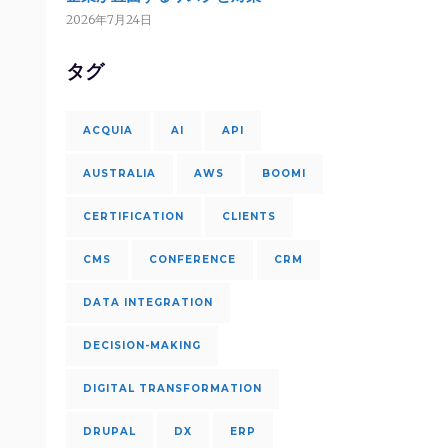
2026年7月24日
タグ
ACQUIA
AI
API
AUSTRALIA
AWS
BOOMI
CERTIFICATION
CLIENTS
CMS
CONFERENCE
CRM
DATA INTEGRATION
DECISION-MAKING
DIGITAL TRANSFORMATION
DRUPAL
DX
ERP