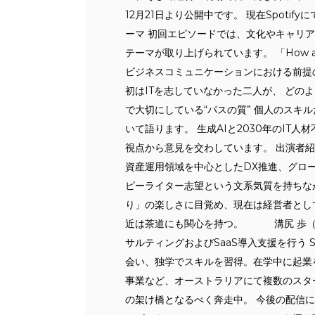
12月21日より公開中です。 現在Spotif
ーマ 初回エピソードでは、文化やキャリア
テーマが取り上げられています。 「How 
ビジネスコミュニケーションにおける前提の
初はITを志していなかった二人が、 どの
で大切にしている“パスの質” 個人のスキ
いて語ります。 生成AIと2030年のIT
視点から意見を交わしています。 出演者紹
資産運用領域を中心としたDX推進、グロー
ピーライター志望という文系気質を持ちな
り」の楽しさに目覚め、現在は経営者とし
近は茶道にも関心を持つ。 溝尻 歩（Saza
サルティングおよびSaaS導入支援を行う 
会い、独学でスキルを習得。在学中に起業
事業など、オーストラリアにて複数のスタ
の架け橋となるべく奔走中。 今後の配信に