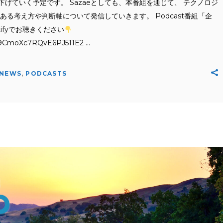
げていく予定です。 Sazaeとしても、本番組を通じて、 テクノロジ
ある考え方や判断軸について発信していきます。 Podcast番組「企
ifyでお聴きください
7D89CmoXc7RQvE6PJ511E2
NEWS
,
PODCASTS