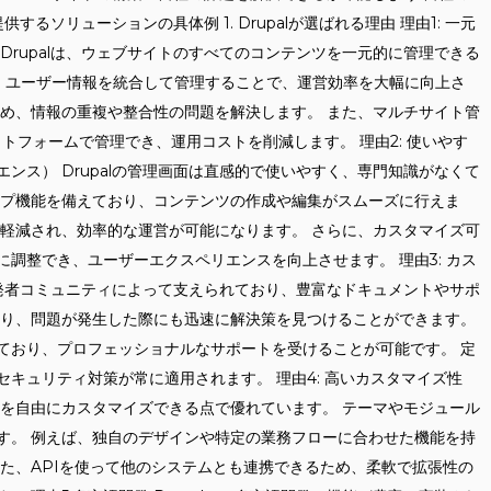
供するソリューションの具体例 1. Drupalが選ばれる理由 理由1: 一元
Drupalは、ウェブサイトのすべてのコンテンツを一元的に管理できる
ア、ユーザー情報を統合して管理することで、運営効率を大幅に向上さ
ため、情報の重複や整合性の問題を解決します。 また、マルチサイト管
トフォームで管理でき、運用コストを削減します。 理由2: 使いやす
ンス） Drupalの管理画面は直感的で使いやすく、専門知識がなくて
ップ機能を備えており、コンテンツの作成や編集がスムーズに行えま
が軽減され、効率的な運営が可能になります。 さらに、カスタマイズ可
調整でき、ユーザーエクスペリエンスを向上させます。 理由3: カス
な開発者コミュニティによって支えられており、豊富なドキュメントやサポ
より、問題が発生した際にも迅速に解決策を見つけることができます。
ており、プロフェッショナルなサポートを受けることが可能です。 定
キュリティ対策が常に適用されます。 理由4: 高いカスタマイズ性
インを自由にカスタマイズできる点で優れています。 テーマやモジュール
す。 例えば、独自のデザインや特定の業務フローに合わせた機能を持
た、APIを使って他のシステムとも連携できるため、柔軟で拡張性の