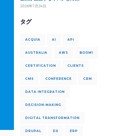
2026年7月24日
タグ
ACQUIA
AI
API
AUSTRALIA
AWS
BOOMI
CERTIFICATION
CLIENTS
CMS
CONFERENCE
CRM
DATA INTEGRATION
DECISION-MAKING
DIGITAL TRANSFORMATION
DRUPAL
DX
ERP