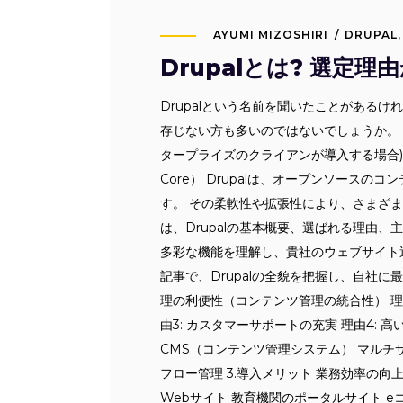
AYUMI MIZOSHIRI
DRUPAL
Drupalとは? 選定
Drupalという名前を聞いたことがある
存じない方も多いのではないでしょうか。 
タープライズのクライアンが導入する場合)の１つと言
Core） Drupalは、オープンソース
す。 その柔軟性や拡張性により、さまざ
は、Drupalの基本概要、選ばれる理由、
多彩な機能を理解し、貴社のウェブサイト
記事で、Drupalの全貌を把握し、自社に最適
理の利便性（コンテンツ管理の統合性） 理
由3: カスタマーサポートの充実 理由4: 高
CMS（コンテンツ管理システム） マルチ
フロー管理 3.導入メリット 業務効率の向
Webサイト 教育機関のポータルサイト e