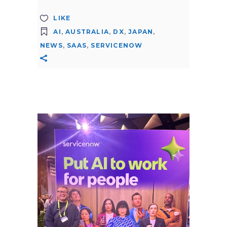
LIKE
AI
,
AUSTRALIA
,
DX
,
JAPAN
,
NEWS
,
SAAS
,
SERVICENOW