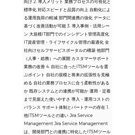
向け 2. 導入メリット 業務プロセスの可視化と
標準化 対応スピードと品質の向上 自動化によ
る運用負荷の軽減 部門間連携の強化 データに
基づく改善活動が可能 3. 導入事例・活用シー
ン 大規模IT部門でのインシデント管理高度化
IT資産管理・ライフサイクル管理の最適化 全
社向けセルフサービスポータルの構築 他部門
（人事・総務）への展開 カスタマーサポート
業務の改善 4. 自社に合ったITSMツールを選
ぶポイント 自社の規模と将来の拡張性を見極
める 自社の業務プロセスに合う柔軟性がある
か 既存システムとの連携が可能か 運用・定着
まで見据えた使いやすさ 導入・運用コストの
バランス サポート体制とパートナーの存在 1.
他ITSMツールとの違い Jira Service
Management Jira Service Management
は、開発部門との連携に特化したITSMツール