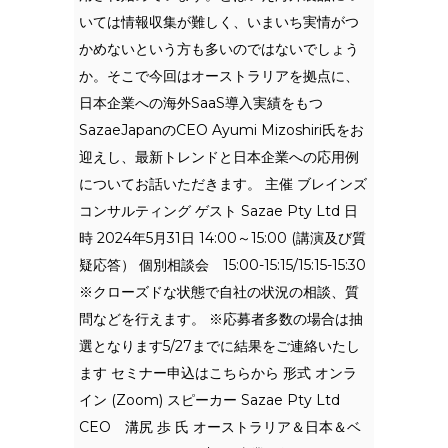
いては情報収集が難しく、いまいち実情がつ
かめないという方も多いのではないでしょう
か。そこで今回はオーストラリアを拠点に、
日本企業への海外SaaS導入実績をもつ
SazaeJapanのCEO Ayumi Mizoshiri氏をお
迎えし、最新トレンドと日本企業への応用例
についてお話いただきます。 主催 ブレインズ
コンサルティング ゲスト Sazae Pty Ltd 日
時 2024年5月31日 14:00～15:00 (講演及び質
疑応答） 個別相談会 15:00-15:15/15:15-15:30
※クローズドな状態で自社の状況の相談、質
問などを行えます。 ※応募者多数の場合は抽
選となります5/27までに結果をご連絡いたし
ます セミナー申込はこちらから 形式 オンラ
イン (Zoom) スピーカー Sazae Pty Ltd
CEO 溝尻 歩 氏 オーストラリア＆日本＆ベ