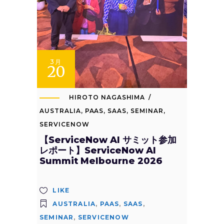
3月
20
HIROTO NAGASHIMA
AUSTRALIA
,
PAAS
,
SAAS
,
SEMINAR
,
SERVICENOW
【ServiceNow AI サミット参加
レポート】ServiceNow AI
Summit Melbourne 2026
LIKE
AUSTRALIA
,
PAAS
,
SAAS
,
SEMINAR
,
SERVICENOW