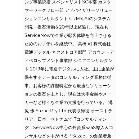
ング事業統括 スペシャリストSC本部 カスタ
マーワークフロー部 アドバイザリーソリュー
ションコンサルタント CRMやAIのシステム
開発・提案活動を20年以上経験し、現在も
ServiceNowで企業が顧客体験を向上させる
ためのお手伝いを継続中。 高橋 司 株式会社
電通デジタル ネクストコア部門 アカウントデ
ィベロップメント事業部 シニアコンサルタン
ト 2019年に電通デジタルに入社。主に企業が
保有するデータのコンサルティング業務に従
事。お客様の課題特定から最適なソリューシ
ョンの提案を主とし、現在は大手金融やメー
カーなど様々な企業の支援を行っている。 溝
尻 歩 Sazae Pty Ltd 代表取締役 オーストラ
リア、日本、ベトナムでITコンサルティン
グ、ServiceNow中心の外資系SaaS導入＆コ
ンサルなどを手がける「Sazae」の創業者兼