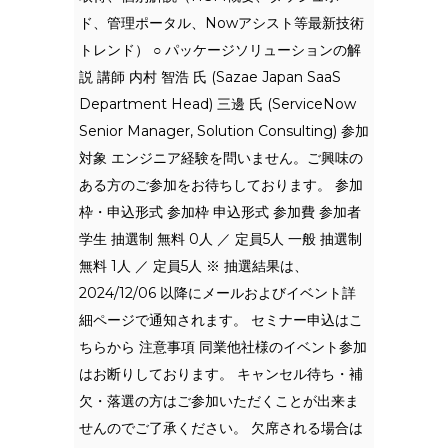
ド、管理ポータル、Nowアシスト等最新技術
トレンド） ○ パッケージソリューションの解
説 講師 内村 智浩 氏 (Sazae Japan SaaS
Department Head) 三邊 氏 (ServiceNow
Senior Manager, Solution Consulting) 参加
対象 エンジニア経験を問いません。ご興味の
ある方のご参加をお待ちしております。 参加
枠・申込形式 参加枠 申込形式 参加費 参加者
学生 抽選制 無料 0人 ／ 定員5人 一般 抽選制
無料 1人 ／ 定員5人 ※ 抽選結果は、
2024/12/06 以降にメールおよびイベント詳
細ページで通知されます。 セミナー申込はこ
ちらから 注意事項 同業他社様のイベント参加
はお断りしております。 キャンセル待ち・補
欠・落選の方はご参加いただくことが出来ま
せんのでご了承ください。 欠席される場合は