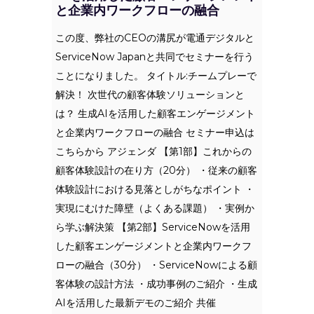
と企業内ワークフローの融合
この度、弊社のCEOの溝尻が電通デジタルと
ServiceNow Japanと共同でセミナーを行う
ことになりました。 タイトル:チームプレーで
解決！ 次世代の顧客体験ソリューションと
は？ 生成AIを活用した顧客エンゲージメント
と企業内ワークフローの融合 セミナー申込は
こちらから アジェンダ 【第1部】これからの
顧客体験設計の在り方（20分） ・従来の顧客
体験設計における見落としがちなポイント ・
実現にむけた障壁（よくある課題） ・実例か
ら学ぶ解決策 【第2部】ServiceNowを活用
した顧客エンゲージメントと企業内ワークフ
ローの融合（30分） ・ServiceNowによる顧
客体験の設計方法 ・成功事例のご紹介 ・生成
AIを活用した最新デモのご紹介 共催