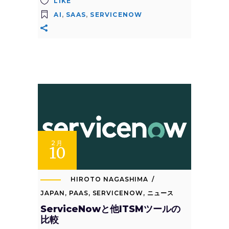
LIKE
AI
,
SAAS
,
SERVICENOW
2月
10
HIROTO NAGASHIMA
JAPAN
,
PAAS
,
SERVICENOW
,
ニュース
ServiceNowと他ITSMツールの
比較