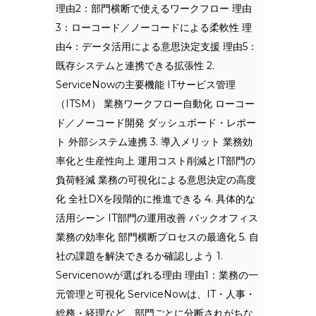
理由2：部門横断で使えるワークフロー 理由
3：ローコード／ノーコードによる柔軟性 理
由4：データ活用による意思決定支援 理由5：
既存システムと連携できる拡張性 2.
ServiceNowの主要機能 ITサービス管理
（ITSM） 業務ワークフロー自動化 ローコー
ド／ノーコード開発 ダッシュボード・レポー
ト 外部システム連携 3. 導入メリット 業務効
率化と生産性向上 運用コスト削減とIT部門の
負荷軽減 業務の可視化による意思決定の高度
化 全社DXを段階的に推進できる 4. 具体的な
活用シーン IT部門の運用改善 バックオフィス
業務の効率化 部門横断プロセスの最適化 5. 自
社の課題を解決できるか確認しよう 1.
Servicenowが選ばれる理由 理由1：業務の一
元管理と可視化 ServiceNowは、IT・人事・
総務・経理など、部門ごとに分断されがちな