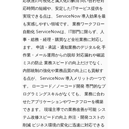
応状況の可視化と属人化の解消 問い合わせ対
応時間の短縮や、安定したITサービス提供を
実現できる点は、 ServiceNow 導入効果を最
も実感しやすい領域です。 業務ワークフロー
自動化 ServiceNowは、IT部門に限らず、人
事・総務・経理・購買など全社業務に対応し
ます。 申請・承認・通知業務のデジタル化 手
作業・メール運用からの脱却 対応漏れや確認
ミスの防止 業務スピードの向上だけでなく、
内部統制の強化や業務品質の向上にも貢献す
る点が、 ServiceNow 導入メリットの一つで
す。 ローコード／ノーコード開発 専門的なプ
ログラミングスキルがなくても、 業務に合わ
せたアプリケーションやワークフローを構築
できます。 現場主導での業務改善が可能 シス
テム改修スピードの向上 外注・開発コストの
削減 ビジネス環境の変化に迅速に対応できる