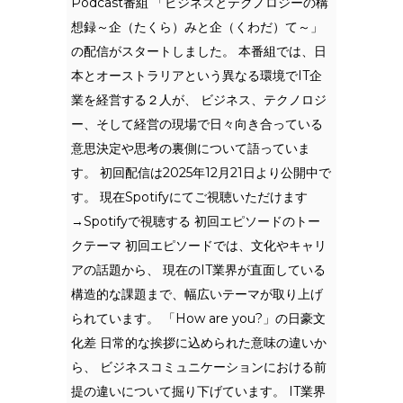
Podcast番組 「ビジネスとテクノロジーの構
想録～企（たくら）みと企（くわだ）て～」
の配信がスタートしました。 本番組では、日
本とオーストラリアという異なる環境でIT企
業を経営する２人が、 ビジネス、テクノロジ
ー、そして経営の現場で日々向き合っている
意思決定や思考の裏側について語っていま
す。 初回配信は2025年12月21日より公開中で
す。 現在Spotifyにてご視聴いただけます
→Spotifyで視聴する 初回エピソードのトー
クテーマ 初回エピソードでは、文化やキャリ
アの話題から、 現在のIT業界が直面している
構造的な課題まで、幅広いテーマが取り上げ
られています。 「How are you?」の日豪文
化差 日常的な挨拶に込められた意味の違いか
ら、 ビジネスコミュニケーションにおける前
提の違いについて掘り下げています。 IT業界