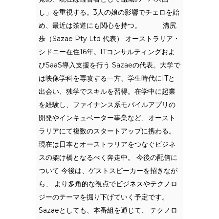
し」を重視する。3人の娘の影響でチェロを始
め、最近は茶道にも関心を持つ。 溝尻
歩（Sazae Pty Ltd 代表） オーストラリア・
シドニー在住16年。ITコンサルティングおよ
びSaaS導入支援を行う Sazaeの代表。大学で
は映像学科を専攻する一方、学生時代にITと
出会い、独学でスキルを習得。在学中に起業
を経験し、ファイナンス系モバイルアプリの
開発やインキュベーター事業など、オースト
ラリアにて複数のスタートアップに携わる。
現在は日本とオーストラリアをつなぐビジネ
スの架け橋となるべく奔走中。 今後の配信に
ついて 今後は、ゲストスピーカーを招きなが
ら、 より多角的な視点でビジネスやテクノロ
ジーのテーマを掘り下げていく予定です。
Sazaeとしても、本番組を通じて、 テクノロ