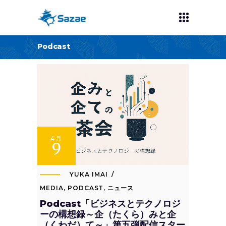
Podcast
4月
9
YUKA IMAI
MEDIA
,
PODCAST
,
ニュース
Podcast「ビジネスとテクノロジ
ーの構想録～企（たくら）みと企
（くわだ）て～」第五弾配信スター