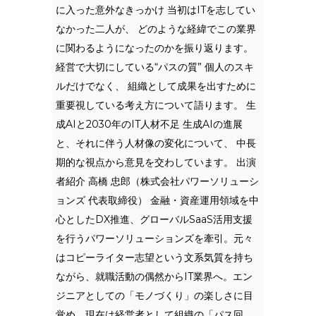
に入った意外なきっかけ 当初はITを志してい
なかった二人が、 どのような経緯でこの業界
に関わるようになったのかを振り返ります。
経営で大切にしている“パスの質” 個人のスキ
ルだけでなく、 組織として成果を出すために
重要視している考え方について語ります。 生
成AIと2030年のIT人材不足 生成AIの進展
と、それに伴う人材像の変化について、 中長
期的な視点から意見を交わしています。 出演
者紹介 高橋 忠郎（株式会社パワーソリューシ
ョンズ 代表取締役） 金融・資産運用領域を中
心としたDX推進、グローバルSaaS活用支援
を行うパワーソリューションズを牽引。元々
はコピーライター志望という文系気質を持ち
ながら、就職活動の偶然からIT業界へ。エン
ジニアとしての「モノづくり」の楽しさに目
覚め、現在は経営者として組織の「パス回