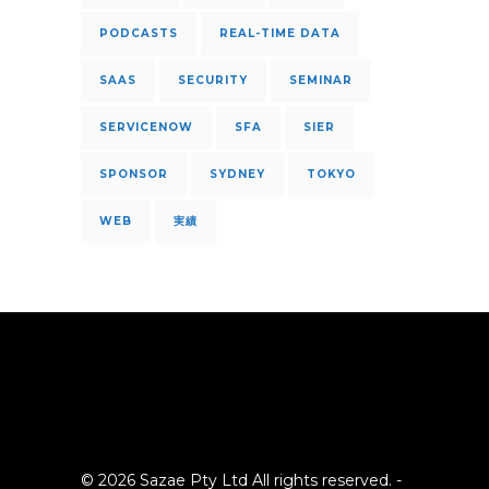
PODCASTS
REAL-TIME DATA
SAAS
SECURITY
SEMINAR
SERVICENOW
SFA
SIER
SPONSOR
SYDNEY
TOKYO
WEB
実績
© 2026 Sazae Pty Ltd All rights reserved. -