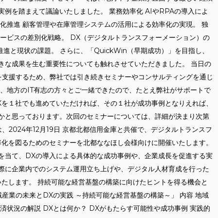
例を踏まえて議論いたしました。 業務効率化 AIやRPAの導入によ
化推進 顧客管理や在庫管理システムの活用による効率化の実現。 独
ービスの差別化戦略。 DX（デジタルトランスフォーメーション）の
進と現状の課題。 さらに、「QuickWin（早期成功）」を目指し、
きな成果を生む重要性についても触れさせていただきました。 当日の
決を支援するため、弊社では引き続きセミナーやコンサルティングを通じ
は、地方のIT有志の方々とご一緒できたので、たとえ弊社がサポートで
Xを１社でも進めていただければ、その１社が成功事例となりえれば、
かと思っております。次回のセミナーについては、詳細が決まり次第
は、2024年12月19日 京都北都信用金庫と共催で、デジタルトランスフ
率化を図るためのセミナーを北都ななほし会様向けに開催いたします。
を当て、DXの導入による具体的な成功事例や、企業成長を促進する実
際に企業内でのシステム運用立ち上げや、デジタル人材育成を行った
いたします。 持続可能な経営基盤の構築に向けたヒントを得る機会と
域産業の未来とDXの実践 ～持続可能な経営基盤の構築～」 内容 地域
済状況の解説 DXとは何か？ DXがもたらす可能性や成功事例 実践的