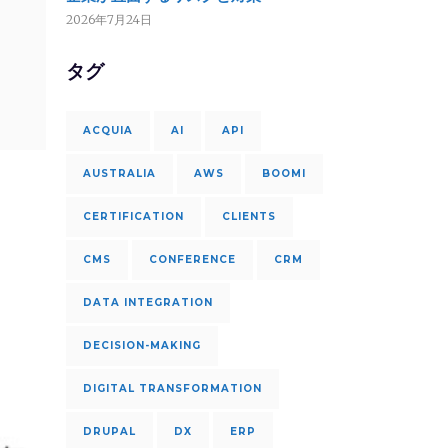
2026年7月24日
タグ
ACQUIA
AI
API
AUSTRALIA
AWS
BOOMI
CERTIFICATION
CLIENTS
CMS
CONFERENCE
CRM
DATA INTEGRATION
DECISION-MAKING
DIGITAL TRANSFORMATION
DRUPAL
DX
ERP