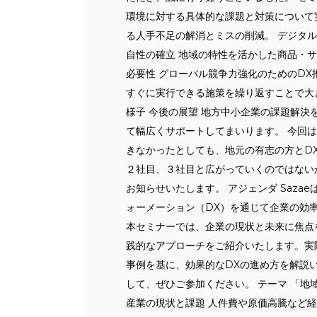
環境に対する具体的な課題と対策について実
る人手不足の解消とミスの削減。 デジタル
自性の確立 地域の特性を活かした商品・サ
必要性 グローバル競争力強化のためのDX推
すぐに実行できる施策を繰り返すことで大
様子 今後の展望 地方中小企業の課題解
て幅広くサポートしてまいります。 今回
きなかったとしても、地元の有志の方とD
２社目、３社目と広がっていくのではない
お知らせいたします。 アジェンダ Sazae
ォーメーション（DX）を通じて企業の効
本セミナーでは、企業の現状と未来に焦点
践的なアプローチをご紹介いたします。実
事例を基に、効果的なDXの進め方を解説
して、ぜひご参加ください。 テーマ 「地
産業の現状と課題 人件費や原価高騰など経