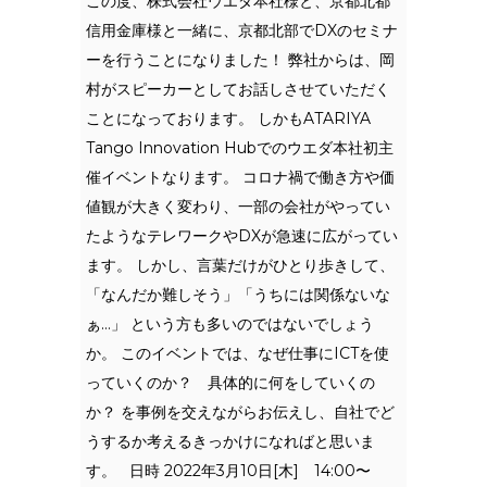
この度、株式会社ウエダ本社様と、京都北都
信用金庫様と一緒に、京都北部でDXのセミナ
ーを行うことになりました！ 弊社からは、岡
村がスピーカーとしてお話しさせていただく
ことになっております。 しかもATARIYA
Tango Innovation Hubでのウエダ本社初主
催イベントなります。 コロナ禍で働き方や価
値観が大きく変わり、一部の会社がやってい
たようなテレワークやDXが急速に広がってい
ます。 しかし、言葉だけがひとり歩きして、
「なんだか難しそう」「うちには関係ないな
ぁ…」 という方も多いのではないでしょう
か。 このイベントでは、なぜ仕事にICTを使
っていくのか？ 具体的に何をしていくの
か？ を事例を交えながらお伝えし、自社でど
うするか考えるきっかけになればと思いま
す。 日時 2022年3月10日[木] 14:00〜