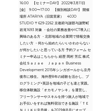
16:00 【セミナーDAY】 2022年3月11日
[金] 9:00〜17:00 【個別相談DAY】 開催
場所 ATARIYA（旧當里家） 40JO
STUDIO 〒629-2262 京都府与謝郡与謝野町
岩滝1693 対象 ・会社の業務改善やICT導入に
興味のある方 ・北部地域の企業間で情報交換
したい方 ・何から始めたらいいかわからない
が何かしたいと思っている方 予約フォーム セ
ミナー申込はこちらから 経歴 岡村 芳広 株式
会社Ｓａｚａｅ Ｊａｐａｎ Business
Development 2015年シンガポールから京丹
後市に移住。 海外歴8年の経験を活かし、プ
ログラミング×英語を地域の子ども達と実践。
移住体験施設「オカモノヤシキ」を運営し、
フリーランサーやスキルを持つ旅人が地域で
お手伝いをすれば無料宿泊できる施設「ＴＥ
ＮＪＩＫＵ京丹後」を2019年8月にオープ