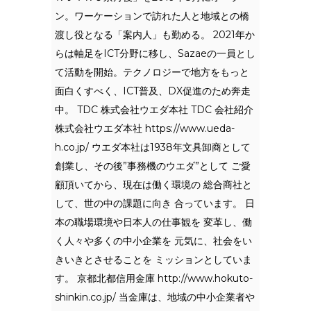
ン。ワーケーションで訪れた人と地域との橋
渡し役となる「案内人」も勤める。 2021年か
らは軸足をICT分野に移し、Sazaeの一員とし
て活動を開始。テクノロジーで地方をもっと
面白くすべく、ICT普及、DX促進のため奔走
中。 TDC 株式会社ウエダ本社 TDC 会社紹介
株式会社ウエダ本社 https://www.ueda-
h.co.jp/ ウエダ本社は1938年文具卸商として
創業し、その後”事務機のウエダ”として ご愛
顧頂いてから、現在は働く環境の 総合商社と
して、世の中の課題に向き 合っています。 日
本の職場環境や日本人の仕事観を 変革し、働
く人々や多くの中小企業を 元気に、社会をい
きいきとさせることを ミッションとしていま
す。 京都北都信用金庫 http://www.hokuto-
shinkin.co.jp/ 当金庫は、地域の中小企業者や