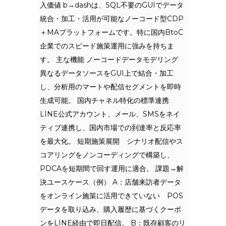
入価値 b→dashは、SQL不要のGUIでデータ
統合・加工・活用が可能なノーコード型CDP
＋MAプラットフォームです。特に国内BtoC
企業でのスピード施策運用に強みを持ちま
す。 主な機能 ノーコードデータモデリング
異なるデータソースをGUI上で結合・加工
し、分析用のマートや配信セグメントを即時
生成可能。 国内チャネル特化の標準連携
LINE公式アカウント、メール、SMSをネイ
ティブ連携し、国内市場での到達率と反応率
を最大化。 短期施策展開 シナリオ配信やス
コアリングをノンコーディングで構築し、
PDCAを短期間で回す運用に適合。 課題→解
決ユースケース（例） A：店舗来訪者データ
をオンライン施策に活用できていない POS
データを取り込み、購入履歴に基づくクーポ
ンをLINE経由で即日配信。 B：既存顧客のリ