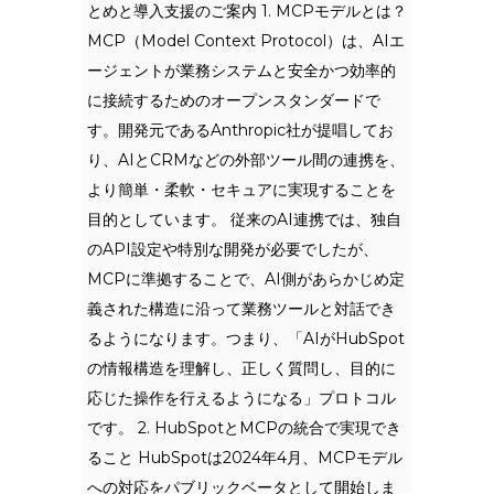
とめと導入支援のご案内 1. MCPモデルとは？
MCP（Model Context Protocol）は、AIエ
ージェントが業務システムと安全かつ効率的
に接続するためのオープンスタンダードで
す。開発元であるAnthropic社が提唱してお
り、AIとCRMなどの外部ツール間の連携を、
より簡単・柔軟・セキュアに実現することを
目的としています。 従来のAI連携では、独自
のAPI設定や特別な開発が必要でしたが、
MCPに準拠することで、AI側があらかじめ定
義された構造に沿って業務ツールと対話でき
るようになります。つまり、「AIがHubSpot
の情報構造を理解し、正しく質問し、目的に
応じた操作を行えるようになる」プロトコル
です。 2. HubSpotとMCPの統合で実現でき
ること HubSpotは2024年4月、MCPモデル
への対応をパブリックベータとして開始しま