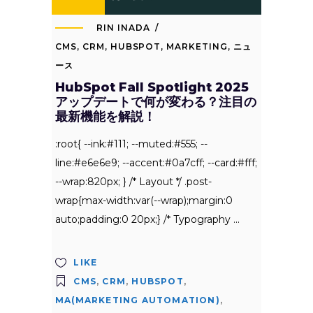
RIN INADA
CMS
,
CRM
,
HUBSPOT
,
MARKETING
,
ニュ
ース
HubSpot Fall Spotlight 2025
アップデートで何が変わる？注目の
最新機能を解説！
:root{ --ink:#111; --muted:#555; --
line:#e6e6e9; --accent:#0a7cff; --card:#fff;
--wrap:820px; } /* Layout */ .post-
wrap{max-width:var(--wrap);margin:0
auto;padding:0 20px;} /* Typography
LIKE
CMS
,
CRM
,
HUBSPOT
,
MA(MARKETING AUTOMATION)
,