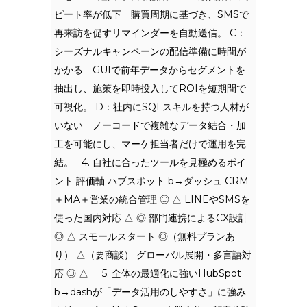
ピート率が低下 購買周期に基づき、SMSで
再来訪を促すリマインダーを自動送信。 C：
シーズナルキャンペーンの配信準備に時間が
かかる GUIで前年データからセグメントを
抽出し、施策を即時投入してROIを短期間で
可視化。 D：社内にSQLスキルを持つ人材が
いない ノーコードで複雑なデータ結合・加
工を可能にし、マーケ担当者だけで運用を完
結。 4. 自社に合ったツールを見極めるポイ
ント 評価軸 ハブスポット b→ダッシュ CRM
＋MA＋営業の統合管理 ◎ △ LINEやSMSを
使った国内対応 △ ◎ 部門連携によるCX設計
◎ △ スモールスタート ◎（無料プランあ
り） △（要商談） グローバル展開・多言語対
応 ◎ △ 5. 全体の最適化に強いHubSpot
b→dashが「データ活用のしやすさ」に強み