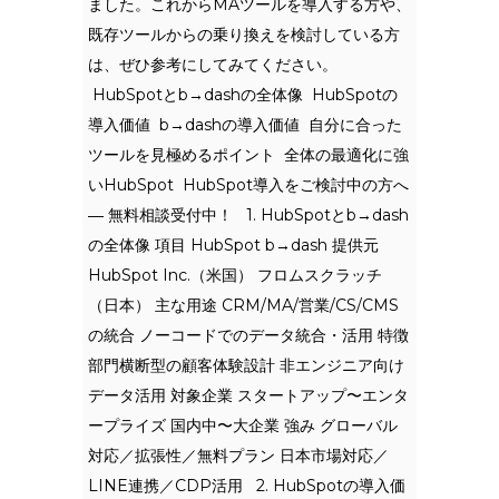
ました。これからMAツールを導入する方や、
既存ツールからの乗り換えを検討している方
は、ぜひ参考にしてみてください。
HubSpotとb→dashの全体像 HubSpotの
導入価値 b→dashの導入価値 自分に合った
ツールを見極めるポイント 全体の最適化に強
いHubSpot HubSpot導入をご検討中の方へ
― 無料相談受付中！ 1. HubSpotとb→dash
の全体像 項目 HubSpot b→dash 提供元
HubSpot Inc.（米国） フロムスクラッチ
（日本） 主な用途 CRM/MA/営業/CS/CMS
の統合 ノーコードでのデータ統合・活用 特徴
部門横断型の顧客体験設計 非エンジニア向け
データ活用 対象企業 スタートアップ〜エンタ
ープライズ 国内中〜大企業 強み グローバル
対応／拡張性／無料プラン 日本市場対応／
LINE連携／CDP活用 2. HubSpotの導入価