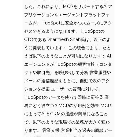
した。これにより、MCPをサポートするAIア
プリケーションやエージェントプラットフォ
ームが、HubSpotに安全かつスムーズにアク
セスできるようになります。 HubSpotの
CTOであるDharmesh Shah氏は、以下のよ
うに発表しています： この統合により、たと
えば以下のようなことが可能になります： AI
エージェントがHubSpotの顧客情報（コンタ
クトや取引先）を呼び出して分析 営業履歴や
メールの送信履歴をもとに、自動で次のアク
ションを提案 ユーザーの質問に対して、
HubSpotのデータを使って即時に応答 3. 業
務にどう役立つ？MCPの活用例と効果 MCP
によってAIとCRMの接続が簡単になること
で、以下のような現場での業務が大きく変わ
ります。 営業支援 営業担当が過去の商談デー