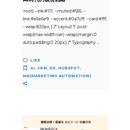
:root{ --ink:#111; --muted:#555; --
line:#e6e6e9; --accent:#0a7cff; --card:#fff;
--wrap:820px; } /* Layout */ .post-
wrap{max-width:var(--wrap);margin:0
auto;padding:0 20px;} /* Typography
LIKE
AI
,
CRM
,
DX
,
HUBSPOT
,
MA(MARKETING AUTOMATION)