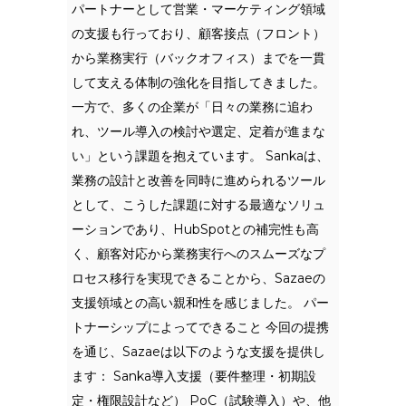
パートナーとして営業・マーケティング領域
の支援も行っており、顧客接点（フロント）
から業務実行（バックオフィス）までを一貫
して支える体制の強化を目指してきました。
一方で、多くの企業が「日々の業務に追わ
れ、ツール導入の検討や選定、定着が進まな
い」という課題を抱えています。 Sankaは、
業務の設計と改善を同時に進められるツール
として、こうした課題に対する最適なソリュ
ーションであり、HubSpotとの補完性も高
く、顧客対応から業務実行へのスムーズなプ
ロセス移行を実現できることから、Sazaeの
支援領域との高い親和性を感じました。 パー
トナーシップによってできること 今回の提携
を通じ、Sazaeは以下のような支援を提供し
ます： Sanka導入支援（要件整理・初期設
定・権限設計など） PoC（試験導入）や、他