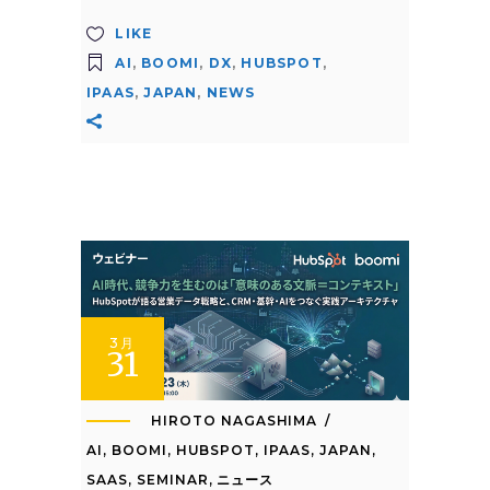
LIKE
AI
,
BOOMI
,
DX
,
HUBSPOT
,
IPAAS
,
JAPAN
,
NEWS
3月
31
HIROTO NAGASHIMA
AI
,
BOOMI
,
HUBSPOT
,
IPAAS
,
JAPAN
,
SAAS
,
SEMINAR
,
ニュース