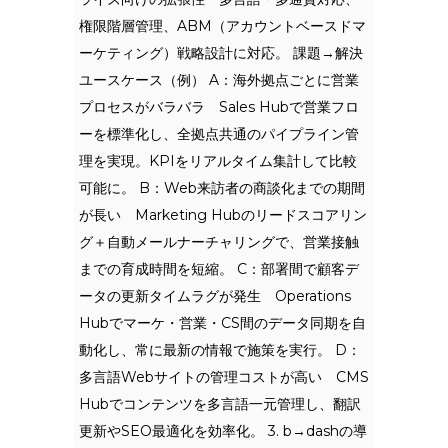
権限階層管理、ABM（アカウントベースドマ
ーケティング）戦略設計に対応。 課題→解決
ユースケース（例） A：海外拠点ごとに営業
プロセスがバラバラ Sales Hubで営業フロ
ーを標準化し、全拠点共通のパイプライン管
理を実現。KPIをリアルタイム集計して比較
可能に。 B：Web来訪者の商談化までの期間
が長い Marketing Hubのリードスコアリン
グ＋自動メールナーチャリングで、営業接触
までの育成時間を短縮。 C：部署間で顧客デ
ータの更新タイムラグが発生 Operations
Hubでマーケ・営業・CS間のデータ同期を自
動化し、常に最新の情報で施策を実行。 D：
多言語Webサイトの管理コストが高い CMS
Hubでコンテンツを多言語一元管理し、翻訳
更新やSEO最適化を効率化。 3. b→dashの導