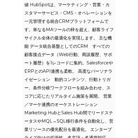
値 HubSpotは、マーケティング・営業・カ
スタマーサービス・CMS・オペレーションを
一元管理する統合CRMプラットフォームで
す。単なるMAツールの枠を超え、顧客ライフ
サイクル全体の最適化を実現します。 主な機
能 データ統合基盤としてのCRM すべての
顧客接点データ（Web行動、商談履歴、サポ
ート履歴）を1レコードに集約。Salesforceや
ERPとのAPI連携も柔軟。 高度なパーソナラ
イゼーション 動的コンテンツ、行動トリガ
ー、条件分岐ワークフローを組み合わせ、ス
コアに応じたリアルタイム施策を展開。 営業
／マーケ連携のオーケストレーション
Marketing HubとSales Hub間でリードステ
ータスやMQL→SQL移行条件を自動化し、営
業リソースの優先配分を最適化。 エンタープ
ライズ向けの拡張性 多言語・多通貨対応、