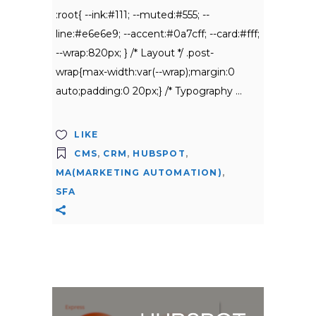
:root{ --ink:#111; --muted:#555; --
line:#e6e6e9; --accent:#0a7cff; --card:#fff;
--wrap:820px; } /* Layout */ .post-
wrap{max-width:var(--wrap);margin:0
auto;padding:0 20px;} /* Typography
LIKE
CMS
,
CRM
,
HUBSPOT
,
MA(MARKETING AUTOMATION)
,
SFA