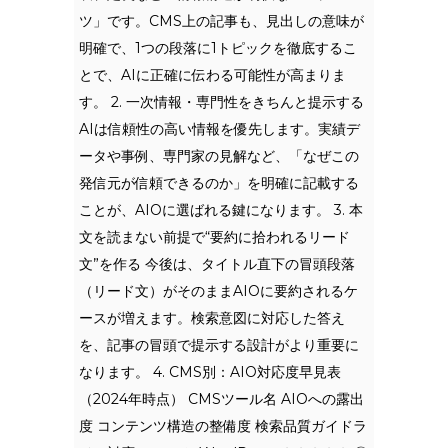
ツ」です。CMS上の記事も、見出しの意味が
明確で、1つの段落に1トピックを徹底するこ
とで、AIに正確に伝わる可能性が高まりま
す。 2. 一次情報・専門性をきちんと提示する
AIは信頼性の高い情報を優先します。実績デ
ータや事例、専門家の見解など、「なぜこの
発信元が信頼できるのか」を明確に記載する
ことが、AIOに選ばれる鍵になります。 3. 本
文を読まない前提で“要約に拾われるリード
文”を作る 今後は、タイトル直下の冒頭段落
（リード文）がそのままAIOに要約されるケ
ースが増えます。検索意図に対応した答え
を、記事の冒頭で提示する設計がより重要に
なります。 4. CMS別：AIO対応度早見表
（2024年時点） CMSツール名 AIOへの露出
度 コンテンツ構造の整備度 検索品質ガイドラ