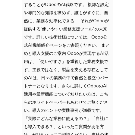
することがOdooのAI戦略です。 複雑な設定
や専門的な知識を求めず、誰もがすぐに、自
然に、業務を効率化できる──それがOdooが
提供する“使いやすい業務支援ツール”の未来
です。詳しい技術仕様については、Odoo公
式AI機能紹介ページをご参照ください。 まと
めと導入支援のご案内 Odooが実現するAI活
用は、「使いやすさ」を重視した業務支援で
す。主役ではなく、製品を支える存在として
のAIは、日々の業務の中で自然と役立つパー
トナーとなります。さらに詳しくOdooのAI
活用や最新機能について知りたい方は、こち
らのホワイトペーパーもあわせてご覧くださ
い。導入のヒントや実践事例が満載です。
「実際にどんな業務に使えるの？」「自社に
も導入できる？」といったご質問がある方
は、ぜひSazaeにご相談ください。貴社の状