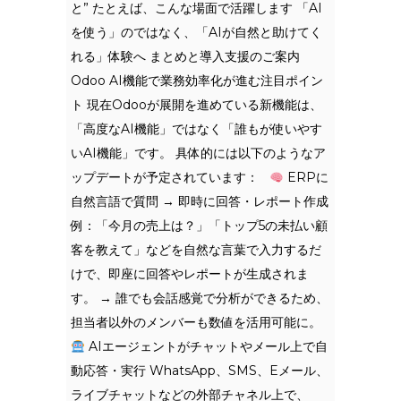
と” たとえば、こんな場面で活躍します 「AI
を使う」のではなく、「AIが自然と助けてく
れる」体験へ まとめと導入支援のご案内
Odoo AI機能で業務効率化が進む注目ポイン
ト 現在Odooが展開を進めている新機能は、
「高度なAI機能」ではなく「誰もが使いやす
いAI機能」です。 具体的には以下のようなア
ップデートが予定されています：
ERPに
自然言語で質問 → 即時に回答・レポート作成
例：「今月の売上は？」「トップ5の未払い顧
客を教えて」などを自然な言葉で入力するだ
けで、即座に回答やレポートが生成されま
す。 → 誰でも会話感覚で分析ができるため、
担当者以外のメンバーも数値を活用可能に。
AIエージェントがチャットやメール上で自
動応答・実行 WhatsApp、SMS、Eメール、
ライブチャットなどの外部チャネル上で、