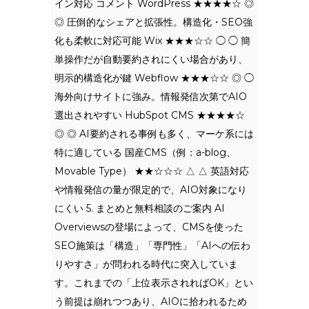
イン対応 コメント WordPress ★★★★☆ ◎
◎ 圧倒的なシェアと拡張性。構造化・SEO強
化も柔軟に対応可能 Wix ★★★☆☆ ◯ ◯ 簡
単操作だが自動要約されにくい場合があり、
明示的構造化が鍵 Webflow ★★★☆☆ ◎ ◯
海外向けサイトに強み。情報発信次第でAIO
選出されやすい HubSpot CMS ★★★★☆
◎ ◎ AI要約される事例も多く、マーケ系には
特に適している 国産CMS（例：a-blog、
Movable Type） ★★☆☆☆ △ △ 英語対応
や情報発信の量が限定的で、AIO対象になり
にくい 5. まとめと無料相談のご案内 AI
Overviewsの登場によって、CMSを使った
SEO施策は「構造」「専門性」「AIへの伝わ
りやすさ」が問われる時代に突入していま
す。これまでの「上位表示されればOK」とい
う前提は崩れつつあり、AIOに拾われるため