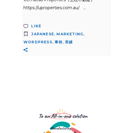
https://uproperties.com.au/
LIKE
JAPANESE
,
MARKETING
,
WORDPRESS
,
事例
,
実績