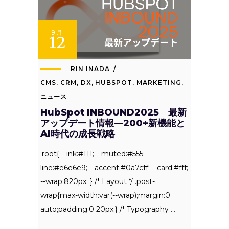
9月
12
RIN INADA
CMS
,
CRM
,
DX
,
HUBSPOT
,
MARKETING
,
ニュース
HubSpot INBOUND2025 最新
アップデート情報―200+新機能と
AI時代の成長戦略
:root{ --ink:#111; --muted:#555; --
line:#e6e6e9; --accent:#0a7cff; --card:#fff;
--wrap:820px; } /* Layout */ .post-
wrap{max-width:var(--wrap);margin:0
auto;padding:0 20px;} /* Typography