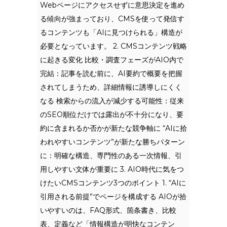
Webページにアクセスせずに意思決定を進め
る傾向が強まっており、CMSを使って発信す
るコンテンツも「AIに見つけられる」構造が
必要となっています。 2. CMSコンテンツ戦略
に起きる変化 比較・調査フェーズがAIO内で
完結：記事を読む前に、AI要約で概要を把握
されてしまうため、詳細情報に誘導しにくく
なる 検索からの流入が減少する可能性：従来
のSEO順位だけでは露出が不十分になり、要
約に含まれるか否かが新たな競争軸に “AIに拾
われやすいコンテンツ”が新たな勝ちパターン
に：明確な構造、専門性のある一次情報、引
用しやすい文体が重要に 3. AIO時代に気をつ
けたいCMSコンテンツ3つのポイント 1. “AIに
引用される前提”でページを構成する AIOが拾
いやすいのは、FAQ形式、箇条書き、比較
表、定義など「情報構造が明快なコンテン