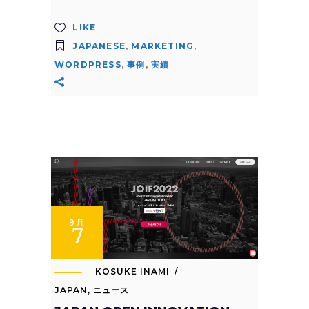
LIKE
JAPANESE
,
MARKETING
,
WORDPRESS
,
事例
,
実績
9月
7
KOSUKE INAMI
JAPAN
,
ニュース