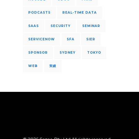
PODCASTS
REAL-TIME DATA
SAAS
SECURITY
SEMINAR
SERVICENOW
SFA
SIER
SPONSOR
SYDNEY
TOKYO
WEB
実績