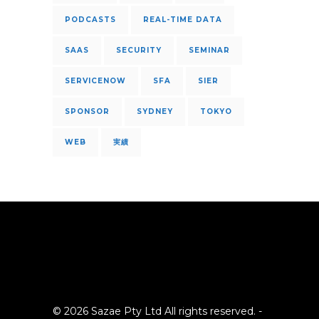
PODCASTS
REAL-TIME DATA
SAAS
SECURITY
SEMINAR
SERVICENOW
SFA
SIER
SPONSOR
SYDNEY
TOKYO
WEB
実績
© 2026 Sazae Pty Ltd All rights reserved. -