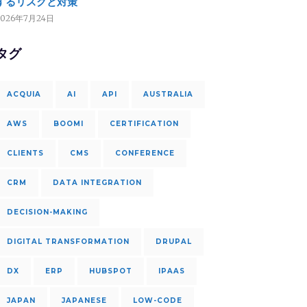
するリスクと対策
2026年7月24日
タグ
ACQUIA
AI
API
AUSTRALIA
AWS
BOOMI
CERTIFICATION
CLIENTS
CMS
CONFERENCE
CRM
DATA INTEGRATION
DECISION-MAKING
DIGITAL TRANSFORMATION
DRUPAL
DX
ERP
HUBSPOT
IPAAS
JAPAN
JAPANESE
LOW-CODE