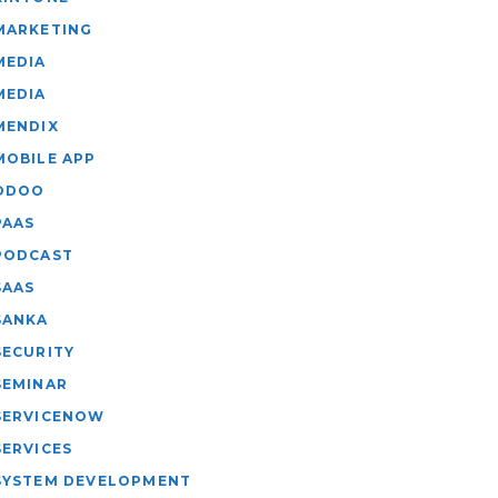
MARKETING
MEDIA
MEDIA
MENDIX
MOBILE APP
ODOO
PAAS
PODCAST
SAAS
SANKA
SECURITY
SEMINAR
SERVICENOW
SERVICES
SYSTEM DEVELOPMENT