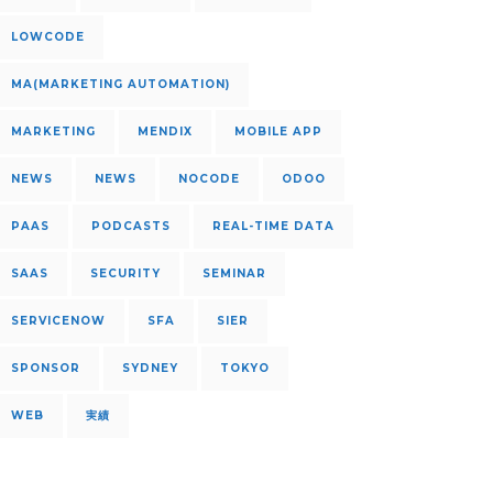
LOWCODE
MA(MARKETING AUTOMATION)
MARKETING
MENDIX
MOBILE APP
NEWS
NEWS
NOCODE
ODOO
PAAS
PODCASTS
REAL-TIME DATA
SAAS
SECURITY
SEMINAR
SERVICENOW
SFA
SIER
SPONSOR
SYDNEY
TOKYO
WEB
実績