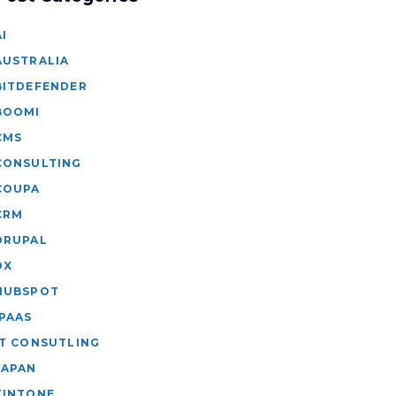
AI
AUSTRALIA
BITDEFENDER
BOOMI
CMS
CONSULTING
COUPA
CRM
DRUPAL
DX
HUBSPOT
IPAAS
IT CONSUTLING
JAPAN
KINTONE