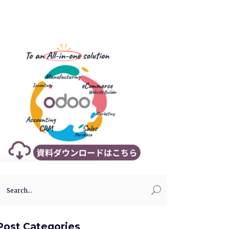
earch
or:
Post Categories