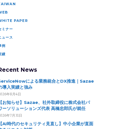
TAIWAN
WEB
WHITE PAPER
セミナー
ニュース
事例
実績
Recent News
ServiceNowによる業務統合とDX推進｜Sazae
の導入実績と強み
2026年8月4日
【お知らせ】Sazae、社外取締役に株式会社パ
ワーソリューションズ代表 高橋忠郎氏が就任
2026年7月31日
【AI時代のセキュリティ見直し】中小企業が直面