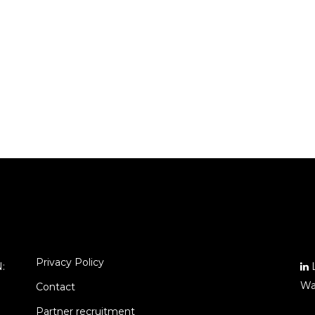
Privacy Policy
N:
L
Wa
Contact
Partner recruitment