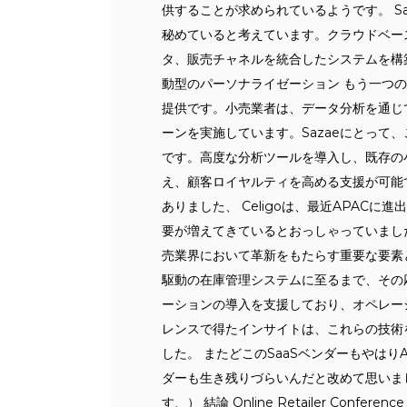
供することが求められているようです。 S
秘めていると考えています。クラウドベー
タ、販売チャネルを統合したシステムを構
動型のパーソナライゼーション もう一つ
提供です。小売業者は、データ分析を通じ
ーンを実施しています。Sazaeにとって
です。高度な分析ツールを導入し、既存の
え、顧客ロイヤルティを高める支援が可能です
ありました、 Celigoは、最近APACに
要が増えてきているとおっしゃっていました by
売業界において革新をもたらす重要な要素
駆動の在庫管理システムに至るまで、その応
ーションの導入を支援しており、オペレー
レンスで得たインサイトは、これらの技術
した。 またどこのSaaSベンダーもやはり
ダーも生き残りづらいんだと改めて思いま
す、） 結論 Online Retailer Co