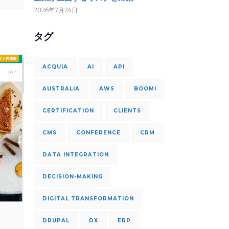
2026年7月24日
タグ
ACQUIA
AI
API
AUSTRALIA
AWS
BOOMI
CERTIFICATION
CLIENTS
CMS
CONFERENCE
CRM
DATA INTEGRATION
DECISION-MAKING
DIGITAL TRANSFORMATION
DRUPAL
DX
ERP