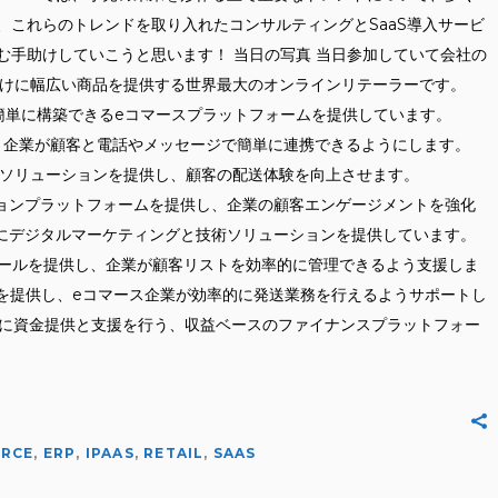
は、これらのトレンドを取り入れたコンサルティングとSaaS導入サービ
む手助けしていこうと思います！ 当日の写真 当日参加していて会社の
ア市場向けに幅広い商品を提供する世界最大のオンラインリテーラーです。
トアを簡単に構築できるeコマースプラットフォームを提供しています。
を提供し、企業が顧客と電話やメッセージで簡単に連携できるようにします。
出荷追跡ソリューションを提供し、顧客の配送体験を向上させます。
トメーションプラットフォームを提供し、企業の顧客エンゲージメントを強化
小売業者向けにデジタルマーケティングと技術ソリューションを提供しています。
ィングツールを提供し、企業が顧客リストを効率的に管理できるよう支援しま
フトウェアを提供し、eコマース企業が効率的に発送業務を行えるようサポートし
企業向けに資金提供と支援を行う、収益ベースのファイナンスプラットフォー
RCE
,
ERP
,
IPAAS
,
RETAIL
,
SAAS