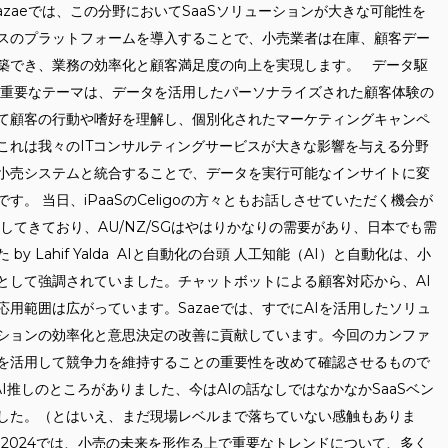
azaeでは、この分野においてSaaSソリューションが大きな可能性を
スのプラットフォームを導入することで、小売業者は在庫、顧客デー
築でき、業務の効率化と顧客満足度の向上を実現します。 データ駆
の重要なテーマは、データを活用したパーソナライズされた顧客体験の
て顧客の行動や嗜好を理解し、個別化されたマーケティングキャンペ
、これは我々のITコンサルティングサービスが大きな影響を与える分野
小売システムと統合することで、データを実行可能なインサイトに変
。 当日、iPaaSのCeligoの方々ともお話しさせていただく機会が
進出してきており、AU/NZ/SGはやはりかなりの需要があり、日本でも需
 Lahif Yalda AIと自動化の台頭 人工知能（AI）と自動化は、小
として強調されていました。チャットボットによる顧客対応から、AI
用範囲は広がっています。Sazaeでは、すでにAIを活用したソリュ
ションの効率化と意思決定の改善に貢献しています。今回のカンファ
を活用して競争力を維持することの重要性を改めて確認させるもので
AI推しのところがありました、今はAIの話なしではなかなかSaaSベン
した。（とはいえ、まだ現場レベルまで落ちていない感触もありま
nference 2024では、小売の未来を形作る上で重要なトレンドについて、多く