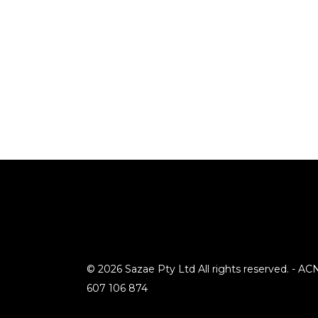
© 2026 Sazae Pty Ltd All rights reserved. - AC
607 106 874