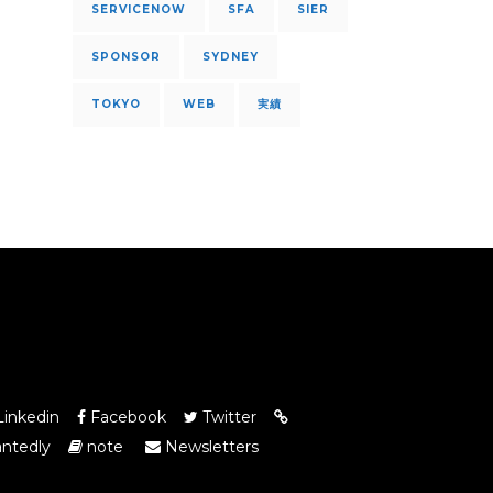
SERVICENOW
SFA
SIER
SPONSOR
SYDNEY
TOKYO
WEB
実績
inkedin
Facebook
Twitter
ntedly
note
Newsletters