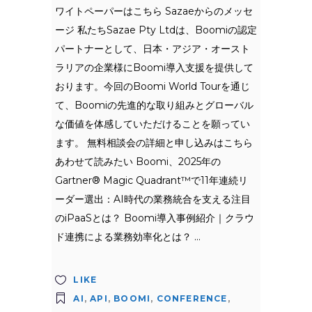
ワイトペーパーはこちら Sazaeからのメッセ
ージ 私たちSazae Pty Ltdは、Boomiの認定
パートナーとして、日本・アジア・オースト
ラリアの企業様にBoomi導入支援を提供して
おります。今回のBoomi World Tourを通じ
て、Boomiの先進的な取り組みとグローバル
な価値を体感していただけることを願ってい
ます。 無料相談会の詳細と申し込みはこちら
あわせて読みたい Boomi、2025年の
Gartner® Magic Quadrant™で11年連続リ
ーダー選出：AI時代の業務統合を支える注目
のiPaaSとは？ Boomi導入事例紹介｜クラウ
ド連携による業務効率化とは？
LIKE
AI
,
API
,
BOOMI
,
CONFERENCE
,