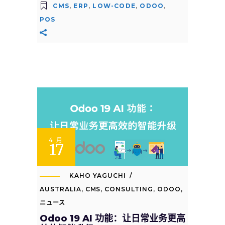
CMS
,
ERP
,
LOW-CODE
,
ODOO
,
POS
4 月
17
KAHO YAGUCHI
AUSTRALIA
,
CMS
,
CONSULTING
,
ODOO
,
ニュース
Odoo 19 AI 功能：让日常业务更高