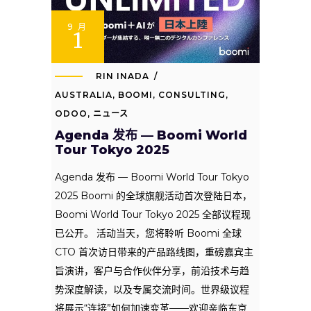
9 月
1
RIN INADA
AUSTRALIA
,
BOOMI
,
CONSULTING
,
ODOO
,
ニュース
Agenda 发布 — Boomi World
Tour Tokyo 2025
Agenda 发布 — Boomi World Tour Tokyo
2025 Boomi 的全球旗舰活动首次登陆日本，
Boomi World Tour Tokyo 2025 全部议程现
已公开。 活动当天，您将聆听 Boomi 全球
CTO 首次访日带来的产品路线图，重磅嘉宾主
旨演讲，客户与合作伙伴分享，前沿技术与趋
势深度解读，以及专属交流时间。世界级议程
将展示“连接”如何加速变革——欢迎亲临东京