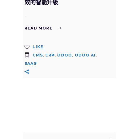
效的智能升级
READ MORE
LIKE
CMS
,
ERP
,
ODOO
,
ODOO AI
,
SAAS
Search