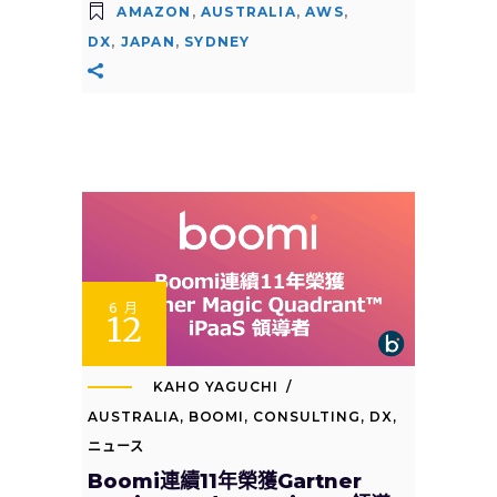
AMAZON
,
AUSTRALIA
,
AWS
,
DX
,
JAPAN
,
SYDNEY
6 月
12
KAHO YAGUCHI
AUSTRALIA
,
BOOMI
,
CONSULTING
,
DX
,
ニュース
Boomi連續11年榮獲Gartner