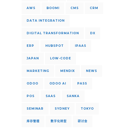
AWS
BOOMI
CMS
CRM
DATA INTEGRATION
DIGITAL TRANSFORMATION
DX
ERP
HUBSPOT
IPAAS
JAPAN
LOW-CODE
MARKETING
MENDIX
NEWS
ODOO
ODOO AI
PASS
POS
SAAS
SANKA
SEMINAR
SYDNEY
TOKYO
库存管理
数字化转型
研讨会