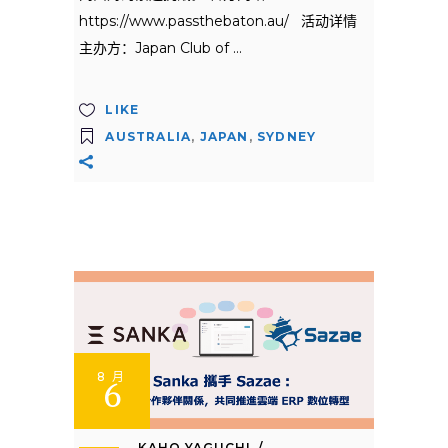
https://www.passthebaton.au/ 活动详情
主办方：Japan Club of
LIKE
AUSTRALIA
,
JAPAN
,
SYDNEY
8 月
6
KAHO YAGUCHI