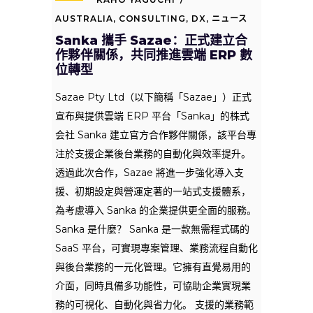
AUSTRALIA
,
CONSULTING
,
DX
,
ニュース
Sanka 攜手 Sazae：正式建立合
作夥伴關係，共同推進雲端 ERP 數
位轉型
Sazae Pty Ltd（以下簡稱「Sazae」）正式
宣布與提供雲端 ERP 平台「Sanka」的株式
会社 Sanka 建立官方合作夥伴關係，該平台專
注於支援企業後台業務的自動化與效率提升。
透過此次合作，Sazae 將進一步強化導入支
援、初期設定與營運定著的一站式支援體系，
為考慮導入 Sanka 的企業提供更全面的服務。
Sanka 是什麼？ Sanka 是一款無需程式碼的
SaaS 平台，可實現專案管理、業務流程自動化
與後台業務的一元化管理。它擁有直覺易用的
介面，同時具備多功能性，可協助企業實現業
務的可視化、自動化與省力化。 支援的業務範