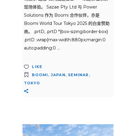
现场体验。 Sazae Pty Ltd 与 Power
Solutions 作为 Boomi 合作伙伴，亦是
Boomi World Tour Tokyo 2025 的白金赞助
商。 .prtD, .prtD *{box-sizing:border-box}
.prtD .wrap{max-width:880px;margin:0
auto;padding:0
LIKE
BOOMI
,
JAPAN
,
SEMINAR
,
TOKYO