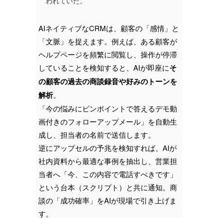
われていた。
AIネイティブなCRMは、顧客の「感情」と
「文脈」を捉えます。例えば、ある顧客が
ヘルプページを頻繁に閲覧し、操作が停滞
していることを検知すると、AIが即座に
そ
の顧客の過去の商談録音や好みのトーンを
解析
。
「今の悩みにピンポイントで答えるデモ動
画付きのフォローアップメール」を自動生
成し、担当者の名前で送信します。
逆にアップセルの予兆を検知すれば、AIが
社内資料から最適な事例を抽出し、営業担
当者へ「今、この内容で電話すべきです」
という台本（スクリプト）と共に通知。商
談の「成功確率」をAIが現場で引き上げま
す。