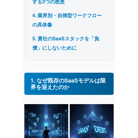
する3つの恩恵
4. 業界別・自律型ワークフロー
の具体像
5. 貴社のSaaSスタックを「負
債」にしないために
1. なぜ既存のSaaSモデルは限
界を迎えたのか