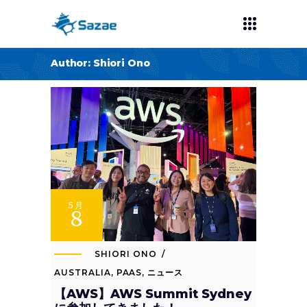
Author: Shiori Ono
5月
8
SHIORI ONO
AUSTRALIA
,
PAAS
,
ニュース
【AWS】AWS Summit Sydney