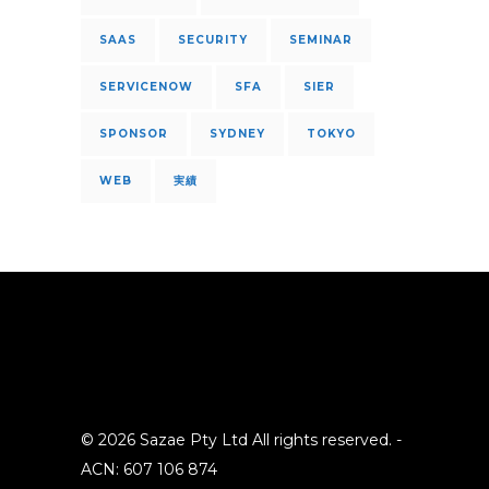
SAAS
SECURITY
SEMINAR
SERVICENOW
SFA
SIER
SPONSOR
SYDNEY
TOKYO
WEB
実績
© 2026 Sazae Pty Ltd All rights reserved. -
ACN: 607 106 874