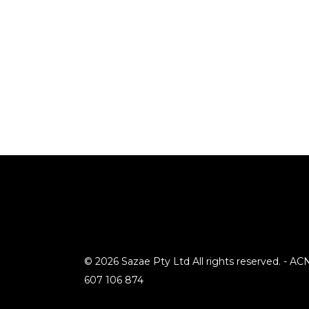
© 2026 Sazae Pty Ltd All rights reserved. - AC
607 106 874