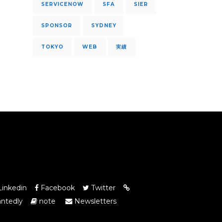
SERVICENOW
SFA
SIER
SPONSOR
SYDNEY
TOKYO
WEB
実績
inkedin
Facebook
Twitter
ntedly
note
Newsletters