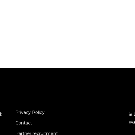
Privacy Policy
N:
L
Wa
Contact
Partner recruitment