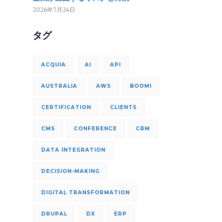
2026年7月24日
タグ
ACQUIA
AI
API
AUSTRALIA
AWS
BOOMI
CERTIFICATION
CLIENTS
CMS
CONFERENCE
CRM
DATA INTEGRATION
DECISION-MAKING
DIGITAL TRANSFORMATION
DRUPAL
DX
ERP