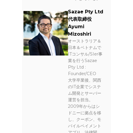
Sazae Pty Ltd
代表取締役
Ayumi
Mizoshiri
オーストラリア＆
日本＆ベトナムで
ITコンサル/SIer事
業を行うSazae
Pty Ltd :
Founder/CEO
大学卒業後、関西
のIT企業でシステ
ム開発とサーバー
運営を担当。
2009年からはシ
ドニーに拠点を移
し、クーポン、モ
バイルペイメント
アプリ、法律関