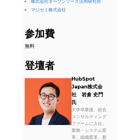
株式会社オープンソース活用研究所
マジセミ株式会社
参加費
無料
登壇者
HubSpot
Japan株式会
社 岩倉 史門
氏
大学卒業後、総合
コンサルティング
ファームに入社。
業務・システム変
革、組織変革、新