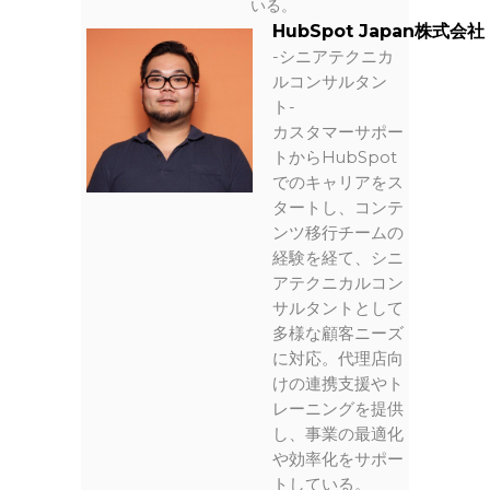
いる。
HubSpot Japan
株式会社
-シニアテクニカ
ルコンサルタン
ト-
カスタマーサポー
トからHubSpot
でのキャリアをス
タートし、コンテ
ンツ移行チームの
経験を経て、シニ
アテクニカルコン
サルタントとして
多様な顧客ニーズ
に対応。代理店向
けの連携支援やト
レーニングを提供
し、事業の最適化
や効率化をサポー
トしている。