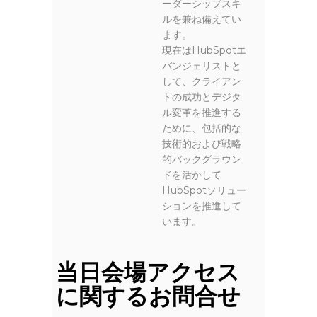
ーダーシップスキ
ルを兼ね備えてい
ます。
現在はHubSpotエ
バンジェリストと
して、クライアン
トの成功とデジタ
ル変革を推進する
ために、包括的な
技術的および戦略
的バックグラウン
ドを活かして
HubSpotソリュー
ションを推進して
います。
当日会場アクセス
に関するお問合せ