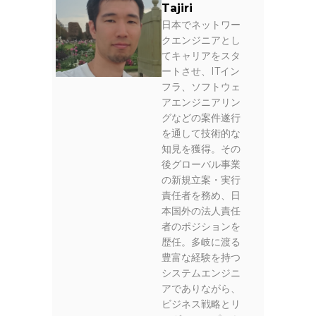
Tajiri
日本でネットワー
クエンジニアとし
てキャリアをスタ
ートさせ、ITイン
フラ、ソフトウェ
アエンジニアリン
グなどの案件遂行
を通して技術的な
知見を獲得。その
後グローバル事業
の新規立案・実行
責任者を務め、日
本国外の法人責任
者のポジションを
歴任。多岐に渡る
豊富な経験を持つ
システムエンジニ
アでありながら、
ビジネス戦略とリ