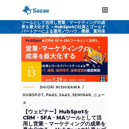
【ウェビナー】HubSpotをCRM・SFA・MA
ツールとして活用し営業・マーケティングの成
果を最大化する ～HubSpotの社員とゴールド
パートナーによる運用ノウハウ、構築、運用保
守、施策提案の徹底解説～
1月
13
SHIORI NISHIKAWA
HUBSPOT
,
PAAS
,
SAAS
,
SEMINAR
,
ニュー
ス
【ウェビナー】HubSpotを
CRM・SFA・MAツールとして活
用し営業・マーケティングの成果を