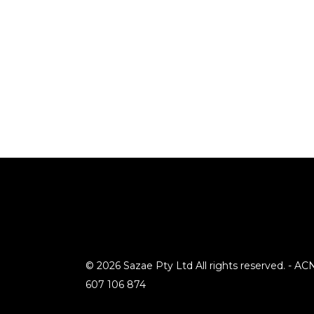
© 2026 Sazae Pty Ltd All rights reserved. - AC
607 106 874