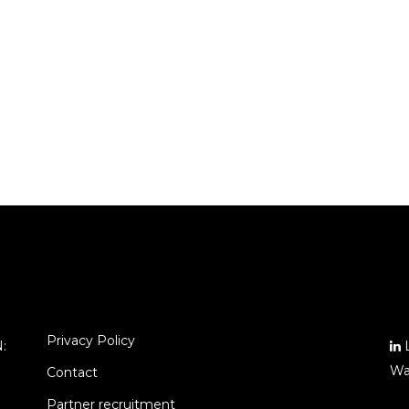
Privacy Policy
N:
L
Wa
Contact
Partner recruitment