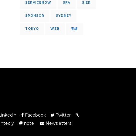
SERVICENOW
SFA
SIER
SPONSOR
SYDNEY
TOKYO
WEB
実績
inkedin
Facebook
Twitter
ntedly
note
Newsletters