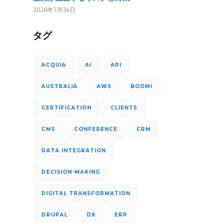
2026年7月24日
タグ
ACQUIA
AI
API
AUSTRALIA
AWS
BOOMI
CERTIFICATION
CLIENTS
CMS
CONFERENCE
CRM
DATA INTEGRATION
DECISION-MAKING
DIGITAL TRANSFORMATION
DRUPAL
DX
ERP