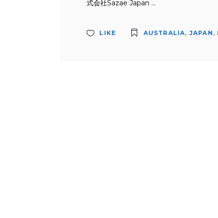
式会社Sazae Japan
LIKE
AUSTRALIA
,
JAPAN
,