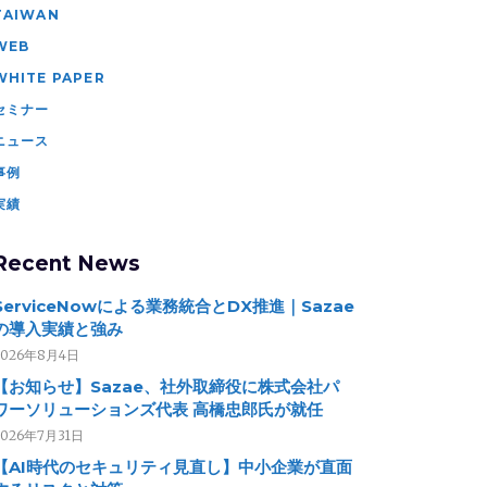
TAIWAN
WEB
WHITE PAPER
セミナー
ニュース
事例
実績
Recent News
ServiceNowによる業務統合とDX推進｜Sazae
の導入実績と強み
2026年8月4日
【お知らせ】Sazae、社外取締役に株式会社パ
ワーソリューションズ代表 高橋忠郎氏が就任
2026年7月31日
【AI時代のセキュリティ見直し】中小企業が直面