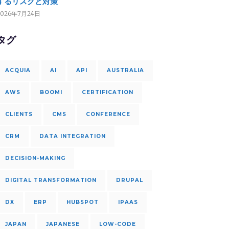
するリスクと対策
2026年7月24日
タグ
ACQUIA
AI
API
AUSTRALIA
AWS
BOOMI
CERTIFICATION
CLIENTS
CMS
CONFERENCE
CRM
DATA INTEGRATION
DECISION-MAKING
DIGITAL TRANSFORMATION
DRUPAL
DX
ERP
HUBSPOT
IPAAS
JAPAN
JAPANESE
LOW-CODE