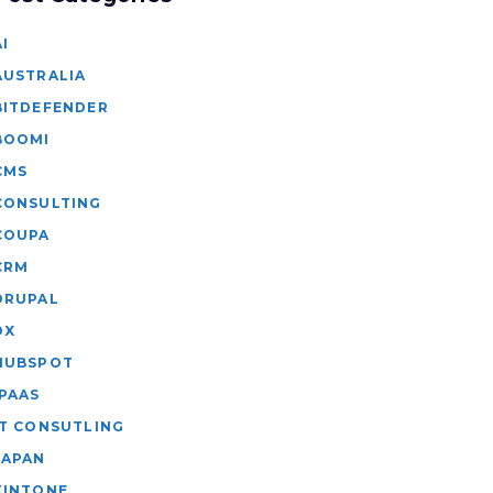
AI
AUSTRALIA
BITDEFENDER
BOOMI
CMS
CONSULTING
COUPA
CRM
DRUPAL
DX
HUBSPOT
IPAAS
IT CONSUTLING
JAPAN
KINTONE