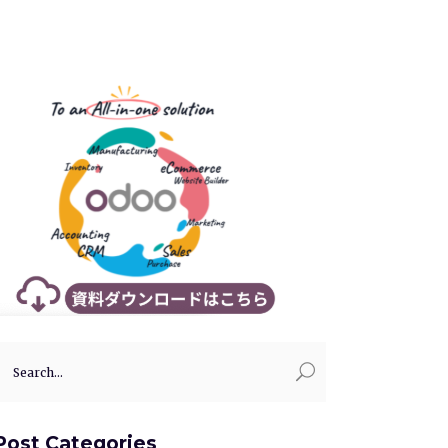
earch
or:
Post Categories