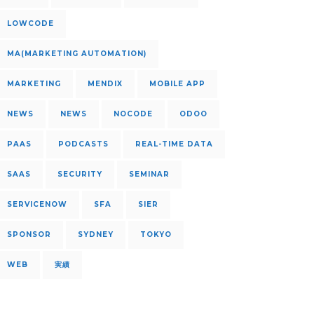
LOWCODE
MA(MARKETING AUTOMATION)
MARKETING
MENDIX
MOBILE APP
NEWS
NEWS
NOCODE
ODOO
PAAS
PODCASTS
REAL-TIME DATA
SAAS
SECURITY
SEMINAR
SERVICENOW
SFA
SIER
SPONSOR
SYDNEY
TOKYO
WEB
実績