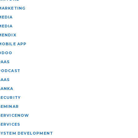
MARKETING
MEDIA
MEDIA
MENDIX
MOBILE APP
ODOO
PAAS
PODCAST
SAAS
SANKA
SECURITY
SEMINAR
SERVICENOW
SERVICES
SYSTEM DEVELOPMENT