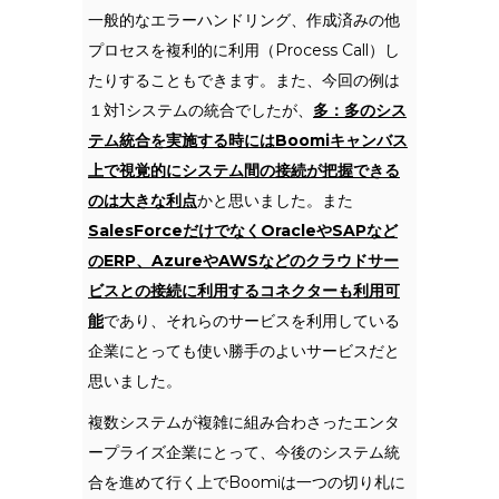
一般的なエラーハンドリング、作成済みの他
プロセスを複利的に利用（Process Call）し
たりすることもできます。また、今回の例は
１対1システムの統合でしたが、
多：多のシス
テム統合を実施する時にはBoomiキャンバス
上で視覚的にシステム間の接続が把握できる
のは大きな利点
かと思いました。また
SalesForceだけでなくOracleやSAPなど
のERP、AzureやAWSなどのクラウドサー
ビスとの接続に利用するコネクターも利用可
能
であり、それらのサービスを利用している
企業にとっても使い勝手のよいサービスだと
思いました。
複数システムが複雑に組み合わさったエンタ
ープライズ企業にとって、今後のシステム統
合を進めて行く上でBoomiは一つの切り札に