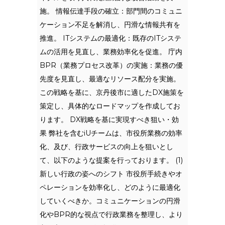
施。 情報伝達手段の確立：部門間のコミュニ
ケーション不足を解消し、円滑な情報共有を
推進。 ITシステムの最適化：既存のITシステ
ムの活用を見直し、業務効率化を促進。 庁内
BPR（業務プロセス改革）の実施：業務の優
先度を見直し、最適なリソース配分を実施。
この戦略を基に、京丹後市に適したDX施策を
策定し、具体的なロードマップを作成してお
ります。 DX戦略を基に実現すべき狙い・効
果 弊社を含むiUチームは、市役所業務の効率
化、及び、行政サービスの向上を狙いとし
て、以下のような提案を行っております。 (1)
新しい行政の姿へのシフト 市役所手続きやオ
ペレーションを効率化し、どのように最適化
していくべきか。コミュニケーションの円滑
化やBPR的な視点で行政業務を整理し、より