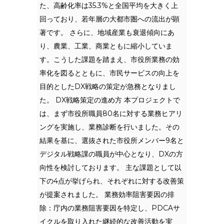
た、高齢化率は35.3%と全国平均を大きく上
回っており、若年層の大都市圏への流出が顕
著です。 さらに、地域産業も衰退傾向にあ
り、農業、工業、商業ともに縮小していま
す。こうした課題を踏まえ、市役所業務の効
率化を図るとともに、市民サービスの向上を
目的としたDX戦略の策定が急務となりまし
た。 DX戦略策定の進め方 本プロジェクトで
は、まず市役所職員80名に対する業務ヒアリ
ングを実施し、業務診断を行いました。その
結果を基に、選抜された市役所メンバー9名と
デジタル戦略課の職員が中心となり、DXの方
向性を検討しております。 主な課題として以
下の4点が挙げられ、それぞれに対する改善策
が提案されました。 業務効率阻害要因の排
除：庁内の業務阻害要因を特定し、PDCAサ
イクルを取り入れた継続的な改善活動を実