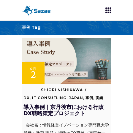
事例 Tag
4月
2
SHIORI NISHIKAWA
DX
,
IT CONSUTLING
,
JAPAN
,
事例
,
実績
導入事例｜京丹後市における行政
DX戦略策定プロジェクト
会社名：情報経営イノベーション専門職大学